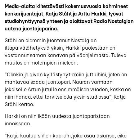
Media-alalta kiitettävästi kokemusvuosia kahmineet
konkarijuontajat, Katja Ståhl ja Arttu Harkki, lyövät
studiohynttyynsä yhteen ja aloittavat Radio Nostalgian
uutena juontajaparina.
Ståhl on aiemmin juontanut Nostalgian
iltapäivälähetyksiä yksin, Harkki puolestaan on
vastannut saman kanavan päiväohjelmasta. Tuleva
muutos on molempien mieleen.
”Olinkin jo aivan kyllästynyt omiin juttuihini, joten on
mahtavaa saada juontopari. Nauran varmaan
jokaiselle Artun jutulle ensimmäisen vuoden, koska on
niin ihanaa, ettei tarvitse olla yksin studiossa”, Katja
Ståhl kertoo.
Harkki on niin ikään uudesta juontoparistaan
innoissaan.
”Katja kuuluu siihen kaartiin, joka osaa asiansa, eikä