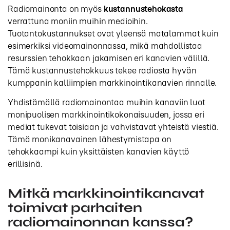
Radiomainonta on myös
kustannustehokasta
verrattuna moniin muihin medioihin.
Tuotantokustannukset ovat yleensä matalammat kuin
esimerkiksi videomainonnassa, mikä mahdollistaa
resurssien tehokkaan jakamisen eri kanavien välillä.
Tämä kustannustehokkuus tekee radiosta hyvän
kumppanin kalliimpien markkinointikanavien rinnalle.
Yhdistämällä radiomainontaa muihin kanaviin luot
monipuolisen markkinointikokonaisuuden, jossa eri
mediat tukevat toisiaan ja vahvistavat yhteistä viestiä.
Tämä monikanavainen lähestymistapa on
tehokkaampi kuin yksittäisten kanavien käyttö
erillisinä.
Mitkä markkinointikanavat
toimivat parhaiten
radiomainonnan kanssa?