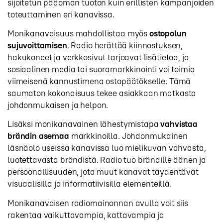
sijoitetun pääoman tuoton kuin erillisten kampanjoiden
toteuttaminen eri kanavissa.
Monikanavaisuus mahdollistaa myös
ostopolun
sujuvoittamisen
. Radio herättää kiinnostuksen,
hakukoneet ja verkkosivut tarjoavat lisätietoa, ja
sosiaalinen media tai suoramarkkinointi voi toimia
viimeisenä kannustimena ostopäätökselle. Tämä
saumaton kokonaisuus tekee asiakkaan matkasta
johdonmukaisen ja helpon.
Lisäksi monikanavainen lähestymistapa
vahvistaa
brändin asemaa
markkinoilla. Johdonmukainen
läsnäolo useissa kanavissa luo mielikuvan vahvasta,
luotettavasta brändistä. Radio tuo brändille äänen ja
persoonallisuuden, jota muut kanavat täydentävät
visuaalisilla ja informatiivisilla elementeillä.
Monikanavaisen radiomainonnan avulla voit siis
rakentaa vaikuttavampia, kattavampia ja