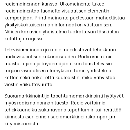
radiomainonnan kanssa. Ulkomainonta tukee
radiomainontaa tuomalla visuaalisen elementin
kampanjaan. Printtimainonta puolestaan mahdollistaa
yksityiskohtaisemman informaation välittämisen.
Näiden kanavien yhdistelmä luo kattavan läsnäolon
kuluttajan arjessa.
Televisiomainonta ja radio muodostavat tehokkaan
audiovisuaalisen kokonaisuuden. Radio voi toimia
muistuttajana ja täydentäjänä, kun taas televisio
tarjoaa visuaalisen elämyksen. Tämä yhdistelmä
kattaa sekä näkö- että kuuloaistin, mikä vahvistaa
viestin vaikuttavuutta.
Suoramarkkinointi ja tapahtumamarkkinointi hyötyvät
myös radiomainonnan tuesta. Radio voi toimia
tehokkaana kutsukanavana tapahtumiin tai herättää
kiinnostuksen ennen suoramarkkinointikampanjan
käynnistämistä.