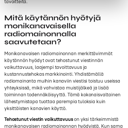
tavoitteita.
Mitä käytännön hyötyjä
monikanavaisella
radiomainonnalla
saavutetaan?
Monikanavaisen radiomainonnan merkittävimmät
käytännön hyödyt ovat tehostunut viestinnän
vaikuttavuus, laajempi tavoittavuus ja
kustannustehokas markkinointi. Yhdistämällä
radiomainonta muihin kanaviin viestisi toistuu useissa
yhteyksissä, mikä vahvistaa muistijälkeä ja lisää
toiminnan todennäköisyyttä. Tämä kokonaisvaltainen
lähestymistapa tuottaa parempia tuloksia kuin
yksittäisten kanavien käyttö.
Tehostunut viestin vaikuttavuus
on yksi tärkeimmistä
monikanavaisen radiomainonnan hyödyistä. Kun sama