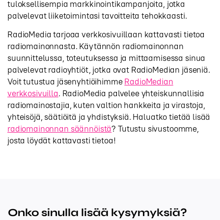
tuloksellisempia markkinointikampanjoita, jotka
palvelevat liiketoimintasi tavoitteita tehokkaasti.
RadioMedia tarjoaa verkkosivuillaan kattavasti tietoa
radiomainonnasta. Käytännön radiomainonnan
suunnittelussa, toteutuksessa ja mittaamisessa sinua
palvelevat radioyhtiöt, jotka ovat RadioMedian jäseniä.
Voit tutustua jäsenyhtiöihimme
RadioMedian
verkkosivuilla
. RadioMedia palvelee yhteiskunnallisia
radiomainostajia, kuten valtion hankkeita ja virastoja,
yhteisöjä, säätiöitä ja yhdistyksiä. Haluatko tietää lisää
radiomainonnan säännöistä
? Tutustu sivustoomme,
josta löydät kattavasti tietoa!
Onko sinulla lisää kysymyksiä?