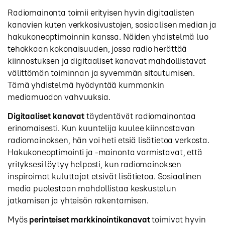
Radiomainonta toimii erityisen hyvin digitaalisten
kanavien kuten verkkosivustojen, sosiaalisen median ja
hakukoneoptimoinnin kanssa. Näiden yhdistelmä luo
tehokkaan kokonaisuuden, jossa radio herättää
kiinnostuksen ja digitaaliset kanavat mahdollistavat
välittömän toiminnan ja syvemmän sitoutumisen.
Tämä yhdistelmä hyödyntää kummankin
mediamuodon vahvuuksia.
Digitaaliset kanavat
täydentävät radiomainontaa
erinomaisesti. Kun kuuntelija kuulee kiinnostavan
radiomainoksen, hän voi heti etsiä lisätietoa verkosta.
Hakukoneoptimointi ja -mainonta varmistavat, että
yrityksesi löytyy helposti, kun radiomainoksen
inspiroimat kuluttajat etsivät lisätietoa. Sosiaalinen
media puolestaan mahdollistaa keskustelun
jatkamisen ja yhteisön rakentamisen.
Myös
perinteiset markkinointikanavat
toimivat hyvin