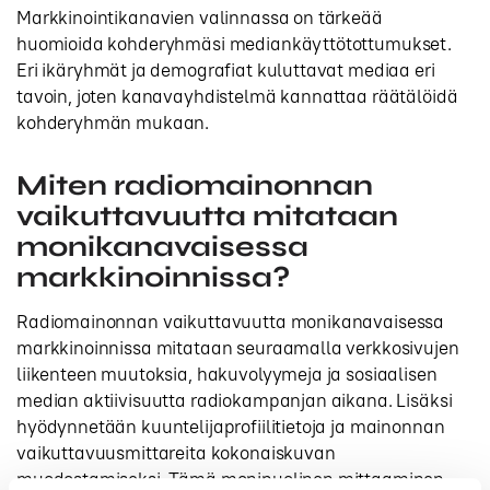
Markkinointikanavien valinnassa on tärkeää
huomioida kohderyhmäsi mediankäyttötottumukset.
Eri ikäryhmät ja demografiat kuluttavat mediaa eri
tavoin, joten kanavayhdistelmä kannattaa räätälöidä
kohderyhmän mukaan.
Miten radiomainonnan
vaikuttavuutta mitataan
monikanavaisessa
markkinoinnissa?
Radiomainonnan vaikuttavuutta monikanavaisessa
markkinoinnissa mitataan seuraamalla verkkosivujen
liikenteen muutoksia, hakuvolyymeja ja sosiaalisen
median aktiivisuutta radiokampanjan aikana. Lisäksi
hyödynnetään kuuntelijaprofiilitietoja ja mainonnan
vaikuttavuusmittareita kokonaiskuvan
muodostamiseksi. Tämä monipuolinen mittaaminen