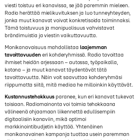
viesti toistuu eri kanavissa, se jää paremmin mieleen.
Radio herättää mielikuvituksen ja luo tunneyhteyden,
jonka muut kanavat voivat konkretisoida toiminnaksi.
Tämä toistuvuus ja monipuolisuus vahvistavat
brändimuistia ja viestin vaikuttavuutta.
Monikanavaisuus mahdollistaa
laajemman
tavoittavuuden
eri kohderyhmissä. Radio tavoittaa
ihmiset heidän arjessaan – autossa, työpaikalla,
kotona – ja muut kanavat täydentävät tätä
tavoittavuutta. Näin voit saavuttaa kohderyhmäsi
riippumatta siitä, mitä mediaa he milloinkin käyttävät.
Kustannustehokkuus
paranee, kun eri kanavat tukevat
toisiaan. Radiomainonta voi toimia tehokkaana
välineenä ohjaamaan liikennettä edullisempiin
digitaalisiin kanaviin, mikä optimoi
markkinointibudjetin käyttöä. Yhtenäinen
monikanavainen kampanja tuottaa usein paremman