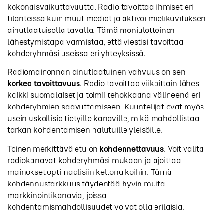
kokonaisvaikuttavuutta. Radio tavoittaa ihmiset eri
tilanteissa kuin muut mediat ja aktivoi mielikuvituksen
ainutlaatuisella tavalla. Tämä moniulotteinen
lähestymistapa varmistaa, että viestisi tavoittaa
kohderyhmäsi useissa eri yhteyksissä.
Radiomainonnan ainutlaatuinen vahvuus on sen
korkea tavoittavuus
. Radio tavoittaa viikoittain lähes
kaikki suomalaiset ja toimii tehokkaana välineenä eri
kohderyhmien saavuttamiseen. Kuuntelijat ovat myös
usein uskollisia tietyille kanaville, mikä mahdollistaa
tarkan kohdentamisen halutuille yleisöille.
Toinen merkittävä etu on
kohdennettavuus
. Voit valita
radiokanavat kohderyhmäsi mukaan ja ajoittaa
mainokset optimaalisiin kellonaikoihin. Tämä
kohdennustarkkuus täydentää hyvin muita
markkinointikanavia, joissa
kohdentamismahdollisuudet voivat olla erilaisia.