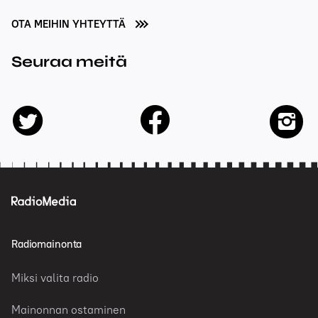
OTA MEIHIN YHTEYTTÄ
Seuraa meitä
facebook
twitter
insta
Radiomainonta
Miksi valita radio
Mainonnan ostaminen