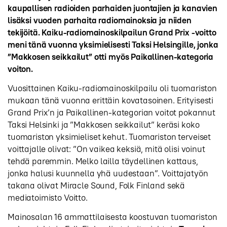
kaupallisen radioiden parhaiden juontajien ja kanavien
lisäksi vuoden parhaita radiomainoksia ja niiden
tekijöitä. Kaiku-radiomainoskilpailun Grand Prix -voitto
meni tänä vuonna yksimielisesti Taksi Helsingille, jonka
”Makkosen seikkailut” otti myös Paikallinen-kategoria
voiton.
Vuosittainen Kaiku-radiomainoskilpailu oli tuomariston
mukaan tänä vuonna erittäin kovatasoinen. Erityisesti
Grand Prix’n ja Paikallinen-kategorian voitot pokannut
Taksi Helsinki ja ”Makkosen seikkailut” keräsi koko
tuomariston yksimieliset kehut. Tuomariston terveiset
voittajalle olivat: ”On vaikea keksiä, mitä olisi voinut
tehdä paremmin. Melko lailla täydellinen kattaus,
jonka halusi kuunnella yhä uudestaan”. Voittajatyön
takana olivat Miracle Sound, Folk Finland sekä
mediatoimisto Voitto.
Mainosalan 16 ammattilaisesta koostuvan tuomariston