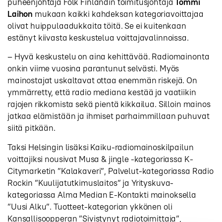
puheenjohtaja Folk Finlandin toimitusjohtaja
Tommi
Laihon
mukaan kaikki kahdeksan kategoriavoittajaa
olivat huippulaadukkaita töitä. Se ei kuitenkaan
estänyt kiivasta keskustelua voittajavalinnoissa.
– Hyvä keskustelu on aina kehittävää. Radiomainonta
onkin viime vuosina parantunut selvästi. Myös
mainostajat uskaltavat ottaa enemmän riskejä. On
ymmärretty, että radio mediana kestää ja vaatiikin
rajojen rikkomista sekä pientä kikkailua. Silloin mainos
jatkaa elämistään ja ihmiset parhaimmillaan puhuvat
siitä pitkään.
Taksi Helsingin lisäksi Kaiku-radiomainoskilpailun
voittajiksi nousivat Musa & jingle -kategoriassa K-
Citymarketin ”Kalakaveri”, Palvelut-kategoriassa Radio
Rockin ”Kuulijatutkimuslaitos” ja Yrityskuva-
kategoriassa Alma Median E-Kontakti mainoksella
”Uusi Alku”. Tuotteet-kategorian ykkönen oli
Kansallisoopperan ”Sivistynyt radiotoimittaja”,