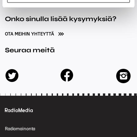
Onko sinulla lisää kysymyksiä?
OTA MEIHIN YHTEYTTÄ
Seuraa meitä
facebook
twitter
insta
Radiomainonta