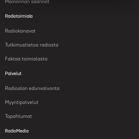
Mainonnan säännöt
Radiotoimiala
Radiokanavat
Tutkimustietoa radiosta
Faktaa toimialasta
Palvelut
Radioalan edunvalvonta
Myyntipalvelut
Tapahtumat
RadioMedia