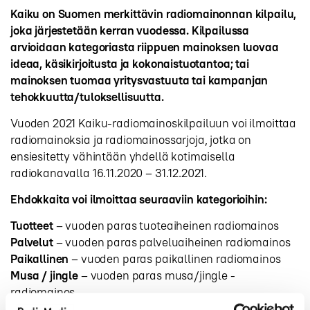
Kaiku on Suomen merkittävin radiomainonnan kilpailu,
joka järjestetään kerran vuodessa. Kilpailussa
arvioidaan kategoriasta riippuen mainoksen luovaa
ideaa, käsikirjoitusta ja kokonaistuotantoa; tai
mainoksen tuomaa yritysvastuuta tai kampanjan
tehokkuutta/tuloksellisuutta.
Vuoden 2021 Kaiku-radiomainoskilpailuun voi ilmoittaa
radiomainoksia ja radiomainossarjoja, jotka on
ensiesitetty vähintään yhdellä kotimaisella
radiokanavalla 16.11.2020 – 31.12.2021.
Ehdokkaita voi ilmoittaa seuraaviin kategorioihin:
Tuotteet
– vuoden paras tuoteaiheinen radiomainos
Palvelut
– vuoden paras palveluaiheinen radiomainos
Paikallinen
– vuoden paras paikallinen radiomainos
Musa / jingle
– vuoden paras musa/jingle -
radiomainos
Yhteiskunnallinen
– vuoden paras yhteiskunnallinen