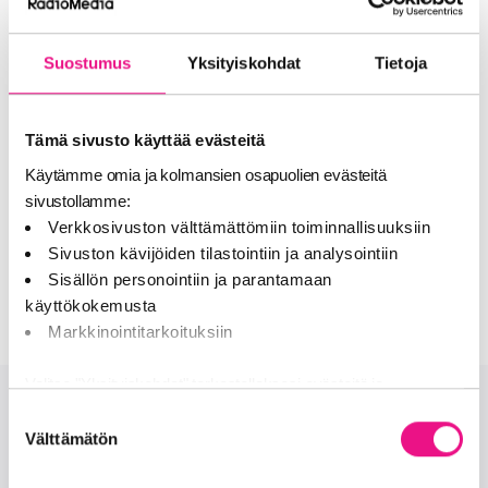
radiomainos
Yrityskuva
– vuoden paras yrityskuvaa rakentava
Suostumus
Yksityiskohdat
Tietoja
radiomainos
Yritysvastuu
– vuoden paras yritysvastuullinen
radiomainos
Tämä sivusto käyttää evästeitä
Teho
– vuoden tehokkain mainoskampanja
Käytämme omia ja kolmansien osapuolien evästeitä
Kilpailun viimeistä ilmoittautumispäivää on pidennetty
sivustollamme:
torstaihin 20.1.2022 klo 16:00 asti.
Verkkosivuston välttämättömiin toiminnallisuuksiin
Sivuston kävijöiden tilastointiin ja analysointiin
Lue lisää ja ilmoita mainoksesi mukaan >
Sisällön personointiin ja parantamaan
käyttökokemusta
Markkinointitarkoituksiin
Valitse "Yksityiskohdat" tarkastellaksesi evästeitä ja
tehdäksesi muutoksia valintaasi.
Suostumuksen
Onko sinulla lisää kysymyksiä?
Välttämätön
valinta
Jaamme sosiaalisen median, mainosalan ja analytiikka-alan