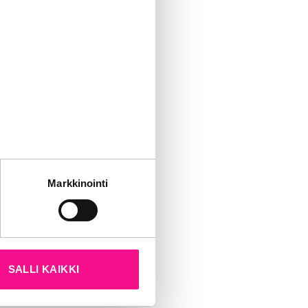
tajista.
Pia Dahlman
.
t maalaamaan
loppuun asti
2
kitaan
tät sivustoamme.
Markkinointi
kun olet käyttänyt heidän
SALLI KAIKKI
iomedia.fi