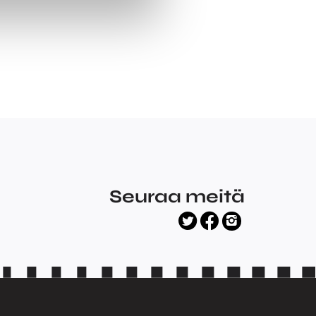
Seuraa meitä
facebook
twitter
instagram