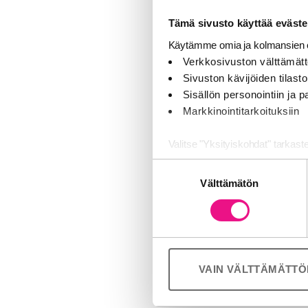
Vuosittain va
Tämä sivusto käyttää eväste
Kilpailun päät
Käytämme omia ja kolmansien o
Verkkosivuston välttämätt
– Odotan kuule
Sivuston kävijöiden tilastoi
kuulijansa pää
Sisällön personointiin ja
hiottuja. Mah
Markkinointitarkoituksiin
vaikuttavimma
Valitse "Yksityiskohdat" tarkast
Kaikuun voi il
Suostumuksen
KaikuGaalassa 
Jaamme sosiaalisen median, mai
Välttämätön
valinta
Kumppanimme voivat yhdistää näitä
palvelujaan (esim. Google).
Lisätietoja
Kilpailun verk
VAIN VÄLTTÄMÄTT
RadioMedia ry,