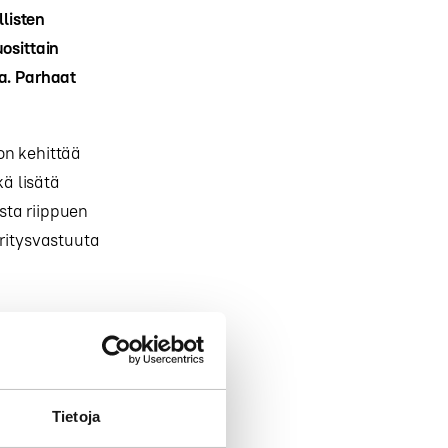
listen
osittain
a. Parhaat
on kehittää
ä lisätä
sta riippuen
yritysvastuuta
,
eho.
iesitetty
Tietoja
senä aikana.