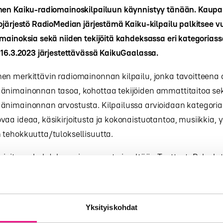
nen Kaiku-radiomainoskilpailuun käynnistyy tänään. Kaupal
ojärjestö RadioMedian järjestämä Kaiku-kilpailu palkitsee vu
mainoksia sekä niiden tekijöitä kahdeksassa eri kategoriass
 16.3.2023 järjestettävässä KaikuGaalassa.
en merkittävin radiomainonnan kilpailu, jonka tavoitteena 
änimainonnan tasoa, kohottaa tekijöiden ammattitaitoa sek
änimainonnan arvostusta. Kilpailussa arvioidaan kategoria
aa ideaa, käsikirjoitusta ja kokonaistuotantoa, musiikkia, 
 tehokkuutta/tuloksellisuutta.
rioita on kahdeksan, ja ne ovat nimeltään Tuotteet, Palvelut
nen, Paikallinen, Yrityskuva, Musa / jingle, Yritysvastuu ja T
 ilmoittaa radiomainoksia tai radiomainossarjoja, jotka on ens
Yksityiskohdat
llä kotimaisella radiokanavalla 15.11.2021 – 31.12.2022 väli