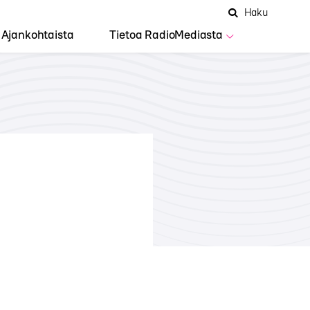
Hae
Avaa
Haku
Hakuken
sivustolta
haku
Ajankohtaista
Tietoa RadioMediasta