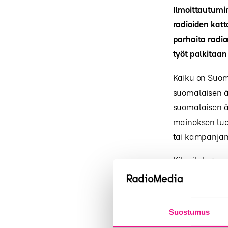
Ilmoittautumi
radioiden katt
parhaita radio
työt
palkitaan
Kaiku on Suom
suomalaisen ä
suomalaisen ä
mainoksen luov
tai kampanjan
Kilpailukatego
Yhteiskunnalli
Kilpailuun voi
Suostumus
vähintään yhde