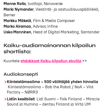
Manne Railo
, tuottaja, Nanoverse
Maria Nymander
, Viestintä- ja vastuullisuuspäällikkö,
Berner
Markku Mäkelä
, Film & Media Composer
Marko Airamaa
, Advisor, Infine
Usko Manninen
, Head of Digital Marketing, Santander
Kaiku-audiomainonnan kilpailun
shortlista:
Kuuntele
ehdokkaat Kaiku-kilpailun sivuilla
>>
Audiokonsepti
Kiinteistömaailma – 500 välittäjää yhden hinnalla
Kiinteistömaailma – Bob the Robot / NoA – Vild
Factory – NØRR3
Lidlin kesäbiisit
Lidl Suomi – Folk Finland – Miracle
Sound ja Humina – dentsu Finland ja Virta UM