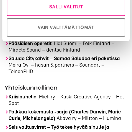
Ota järki käteen – mutta älä jälkikäteen
LähiTapiola
SALLI VALITUT
– Bananas Dulce – Humina – Dagmar
Piiiiiiiiiiitkä kuin mainoskatko
Atria Wilhelm –
VAIN VÄLTTÄMÄTTÖMÄT
TBWA\Helsinki – Sanoma Media Finland –
Wavemaker ja GroupM
Pääsiäisen operetit
Lidl Suomi – Folk Finland –
Miracle Sound – dentsu Finland
Saludo Citykahvit – Samaa Saludoa eri paketissa
Meira Oy – hasan & partners – Soundart –
ToinenPHD
Yhteiskunnallinen
Kriisipuhelin
Mieli ry – Kaski Creative Agency – Hot
Spot
Palkkaa kokemusta -sarja (Charles Darwin, Marie
Curie, Michelangelo)
Akava ry – Miltton – Humina
Seis valitusvirret – Työ tekee hyvää sinulle ja