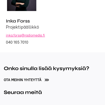
Inka Forss
Projektipäällikkö
inka.forss@radiomedia.fi
040 165 7010
Onko sinulla lisää kysymyksiä?
OTA MEIHIN YHTEYTTÄ
Seuraa meitä