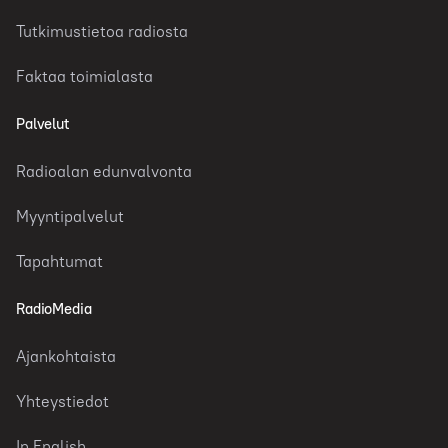
Tutkimustietoa radiosta
Faktaa toimialasta
Palvelut
Radioalan edunvalvonta
Myyntipalvelut
Tapahtumat
RadioMedia
Ajankohtaista
Yhteystiedot
In English