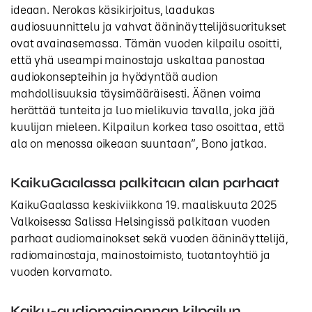
ideaan. Nerokas käsikirjoitus, laadukas
audiosuunnittelu ja vahvat ääninäyttelijäsuoritukset
ovat avainasemassa. Tämän vuoden kilpailu osoitti,
että yhä useampi mainostaja uskaltaa panostaa
audiokonsepteihin ja hyödyntää audion
mahdollisuuksia täysimääräisesti. Äänen voima
herättää tunteita ja luo mielikuvia tavalla, joka jää
kuulijan mieleen. Kilpailun korkea taso osoittaa, että
ala on menossa oikeaan suuntaan”, Bono jatkaa.
KaikuGaalassa palkitaan alan parhaat
KaikuGaalassa keskiviikkona 19. maaliskuuta 2025
Valkoisessa Salissa Helsingissä palkitaan vuoden
parhaat audiomainokset sekä vuoden ääninäyttelijä,
radiomainostaja, mainostoimisto, tuotantoyhtiö ja
vuoden korvamato.
Kaiku-audiomainonnan kilpailun