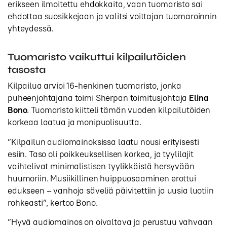
erikseen ilmoitettu ehdokkaita, vaan tuomaristo sai
ehdottaa suosikkejaan ja valitsi voittajan tuomaroinnin
yhteydessä.
Tuomaristo vaikuttui kilpailutöiden
tasosta
Kilpailua arvioi 16-henkinen tuomaristo, jonka
puheenjohtajana toimi Sherpan toimitusjohtaja
Elina
Bono
. Tuomaristo kiitteli tämän vuoden kilpailutöiden
korkeaa laatua ja monipuolisuutta.
”Kilpailun audiomainoksissa laatu nousi erityisesti
esiin. Taso oli poikkeuksellisen korkea, ja tyylilajit
vaihtelivat minimalistisen tyylikkäistä hersyvään
huumoriin. Musiikillinen huippuosaaminen erottui
edukseen – vanhoja säveliä päivitettiin ja uusia luotiin
rohkeasti”, kertoo Bono.
”Hyvä audiomainos on oivaltava ja perustuu vahvaan