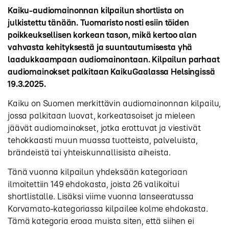
Kaiku-audiomainonnan kilpailun shortlista on
julkistettu tänään. Tuomaristo nosti esiin töiden
poikkeuksellisen korkean tason, mikä kertoo alan
vahvasta kehityksestä ja suuntautumisesta yhä
laadukkaampaan audiomainontaan. Kilpailun parhaat
audiomainokset palkitaan KaikuGaalassa Helsingissä
19.3.2025.
Kaiku on Suomen merkittävin audiomainonnan kilpailu,
jossa palkitaan luovat, korkeatasoiset ja mieleen
jäävät audiomainokset, jotka erottuvat ja viestivät
tehokkaasti muun muassa tuotteista, palveluista,
brändeistä tai yhteiskunnallisista aiheista.
Tänä vuonna kilpailun yhdeksään kategoriaan
ilmoitettiin 149 ehdokasta, joista 26 valikoitui
shortlistalle. Lisäksi viime vuonna lanseeratussa
Korvamato-kategoriassa kilpailee kolme ehdokasta.
Tämä kategoria eroaa muista siten, että siihen ei