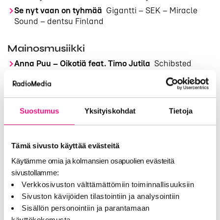
Se nyt vaan on tyhmää
Gigantti – SEK – Miracle
Sound – dentsu Finland
Mainosmusiikki
Anna Puu – Oikotiä feat. Timo Jutila
Schibsted
Suomi – Make it Simple – James Post
Se nyt vaan on tyhmää
Gigantti – SEK – Miracle
Sound – dentsu Finland
Suostumus
Yksityiskohdat
Tietoja
Sininen Hetki
Fazer – SEK – Warner Music Finland ja
VILD – Dagmar
Tämä sivusto käyttää evästeitä
Paikallinen
Käytämme omia ja kolmansien osapuolien evästeitä
Mestari-sarja – Herttoniemen avajaiset
TOOLS –
sivustollamme:
Folk Finland – Nanoverse – OMD
Verkkosivuston välttämättömiin toiminnallisuuksiin
Niämisellä on asiaa
Tampereen
Sivuston kävijöiden tilastointiin ja analysointiin
Aikuiskoulutuskeskus – Make it Simple – Soundart
Sisällön personointiin ja parantamaan
Vasen vastaan Oikea
Oikea Konekauppa – Nitro –
käyttökokemusta