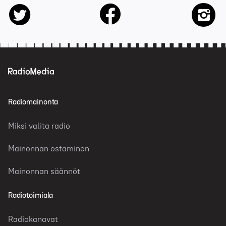
facebook
twitter
insta
Radiomainonta
Miksi valita radio
Mainonnan ostaminen
Mainonnan säännöt
Radiotoimiala
Radiokanavat