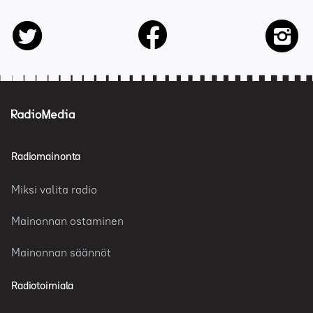
facebook
twitter
insta
Radiomainonta
Miksi valita radio
Mainonnan ostaminen
Mainonnan säännöt
Radiotoimiala