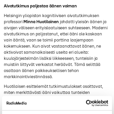
Aivotutkimus paljastaa äänen voiman
Helsingin yliopiston kognitiivisen aivotutkimuksen
professori
Minna Huotilainen
johdatti yleisön äänen ja
aivojen väliseen erityislaatuiseen suhteeseen. Moderni
aivotutkimus on paljastanut, ettei ääni ole koskaan
vain ääntä, vaan se toimii porttina laajempaan
kokemukseen. Kun aivot vastaanottavat äänen, ne
aktivoivat samanaikaisesti useita eri alueita:
kuulojärjestelmän lisäksi liikkeeseen, tunteisiin ja
muistiin liittyvät verkostot heräävät. Tämä selittää
osaltaan äänen poikkeuksellisen tehon
markkinointiviestinnässä.
Huotilaisen esittelemät tutkimustulokset osoittavat,
miten merkittävästi ääni vaikuttaa tunteiden
syntymiseen. Vaikka ihminen pystyy tunnistamaan
tunteita pelkästä kuvallisesta informaatiosta, vasta
äänen lisääminen saa aikaan todellisen tunnereaktion.