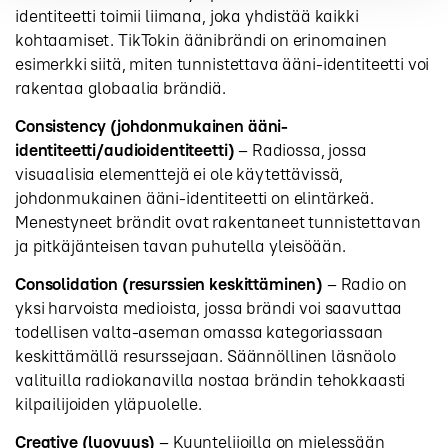
identiteetti toimii liimana, joka yhdistää kaikki
kohtaamiset. TikTokin äänibrändi on erinomainen
esimerkki siitä, miten tunnistettava ääni-identiteetti voi
rakentaa globaalia brändiä.
Consistency (johdonmukainen ääni-
identiteetti/audioidentiteetti)
– Radiossa, jossa
visuaalisia elementtejä ei ole käytettävissä,
johdonmukainen ääni-identiteetti on elintärkeä.
Menestyneet brändit ovat rakentaneet tunnistettavan
ja pitkäjänteisen tavan puhutella yleisöään.
Consolidation (resurssien keskittäminen)
– Radio on
yksi harvoista medioista, jossa brändi voi saavuttaa
todellisen valta-aseman omassa kategoriassaan
keskittämällä resurssejaan. Säännöllinen läsnäolo
valituilla radiokanavilla nostaa brändin tehokkaasti
kilpailijoiden yläpuolelle.
Creative (luovuus)
– Kuuntelijoilla on mielessään