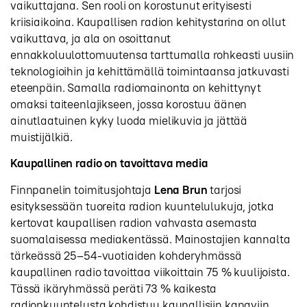
vaikuttajana. Sen rooli on korostunut erityisesti
kriisiaikoina. Kaupallisen radion kehitystarina on ollut
vaikuttava, ja ala on osoittanut
ennakkoluulottomuutensa tarttumalla rohkeasti uusiin
teknologioihin ja kehittämällä toimintaansa jatkuvasti
eteenpäin. Samalla radiomainonta on kehittynyt
omaksi taiteenlajikseen, jossa korostuu äänen
ainutlaatuinen kyky luoda mielikuvia ja jättää
muistijälkiä.
Kaupallinen radio on tavoittava media
Finnpanelin toimitusjohtaja
Lena Brun
tarjosi
esityksessään tuoreita radion kuuntelulukuja, jotka
kertovat kaupallisen radion vahvasta asemasta
suomalaisessa mediakentässä. Mainostajien kannalta
tärkeässä 25–54-vuotiaiden kohderyhmässä
kaupallinen radio tavoittaa viikoittain 75 % kuulijoista.
Tässä ikäryhmässä peräti 73 % kaikesta
radionkuuntelusta kohdistuu kaupallisiin kanaviin.