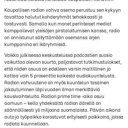
Kaupallisen radion vahva asema perustuu sen kykyyn
tavoittaa halutut kohderyhmät tehokkaasti ja
toistuvasti. Samalla kun monet perinteiset mediat
kamppailevat yleisöjen pirstaloitumisen kanssa, radio
on onnistunut säilyttämään asemansa arjen
kumppanina eri ikäryhmissä.
Vaikka julkisessa keskustelussa podcastien suosio
vaikuttaa olevan suurta, paljastavat tutkimustulokset,
että niiden osuus on edelleen varsin maltillinen ja
kattaa vain 5 prosenttia kaikesta audiokuuntelusta.
Radion vahvuutena on myös kuuntelun tasainen
jakautuminen läpi vuoden ilman merkittäviä
kausivaihteluita. Radion prime time -aika osuu
aamuun – kello yhdeksältä radion äärellä on
säännöllisesti yli miljoona suomalaista. Päivän aikana
auto ja työpaikka korostuvat erityisesti paikkoina, joissa
radiota kuunnellaan.