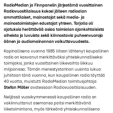
RadioMedian ja Finnpanelin järjestämä vuosittainen
Radiovuositilaisuus kokosi jälleen radioalan
ammattilaiset, mainostajat sekä media- ja
mainostoimistojen edustajat yhteen. Tarjolla oli
ajatuksia herättävää asiaa toimialan ajankohtaisista
aiheista ja luvuista sekä kiinnostavia puheenvuoroja
äänen ja audiomainonnan vaikuttavuudesta.
Kapinallisena vuonna 1985 liitoon lähtenyt kaupallinen
radio on kasvanut merkittäväksi yhteiskunnalliseksi
toimijaksi, jonka vuosittainen liikevaihto liikkuu
miljoonissa. Tämän menestystarinan uusinta lukua
juhlitaan tänä vuonna, kun kaupallinen radio täyttää
40 vuotta, muistutti RadioMedian toimitusjohtaja
Stefan Möller
avatessaan Radiovuositilaisuuden.
Neljässä vuosikymmenessä kaupallinen radio on
vakiinnuttanut asemansa paitsi merkittävänä
liiketoimintana, myös tärkeänä yhteiskunnallisena