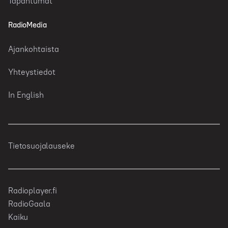
Tapahtumat
RadioMedia
Ajankohtaista
Yhteystiedot
In English
Tietosuojalauseke
Radioplayer.fi
RadioGaala
Kaiku