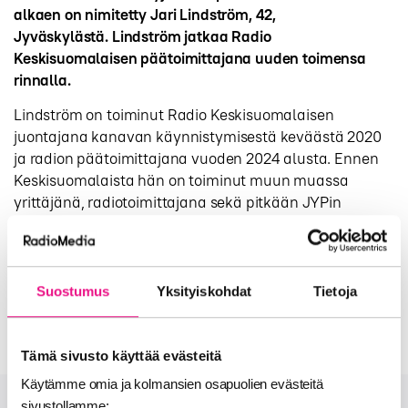
alkaen on nimitetty Jari Lindström, 42,
Jyväskylästä. Lindström jatkaa Radio
Keskisuomalaisen päätoimittajana uuden toimensa
rinnalla.
Lindström on toiminut Radio Keskisuomalaisen
juontajana kanavan käynnistymisestä keväästä 2020
ja radion päätoimittajana vuoden 2024 alusta. Ennen
Keskisuomalaista hän on toiminut muun muassa
yrittäjänä, radiotoimittajana sekä pitkään JYPin
myynti- ja markkinointijohtajana.
Konsernin radiopäällikön tehtävänä on kehittää ja
koordinoida Oyj:n radioiden mainosmyyntiä,
Suostumus
Yksityiskohdat
Tietoja
ohjelmasisältöjä ja lähetystoimintaa.
Tämä sivusto käyttää evästeitä
Käytämme omia ja kolmansien osapuolien evästeitä
sivustollamme: