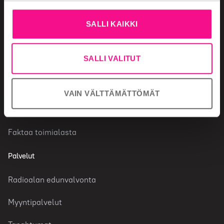
Mainonnan ostaminen
SALLI KAIKKI
Mainonnan säännöt
SALLI VALITUT
Radiotoimiala
Radiokanavat
VAIN VÄLTTÄMÄTTÖMÄT
Tutkimustietoa radiosta
Faktaa toimialasta
Palvelut
Radioalan edunvalvonta
Myyntipalvelut