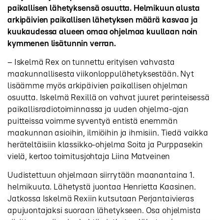
paikallisen lähetyksensä osuutta. Helmikuun alusta
arkipäivien paikallisen lähetyksen määrä kasvaa ja
kuukaudessa alueen omaa ohjelmaa kuullaan noin
kymmenen lisätunnin verran.
– Iskelmä Rex on tunnettu erityisen vahvasta
maakunnallisesta viikonloppulähetyksestään. Nyt
lisäämme myös arkipäivien paikallisen ohjelman
osuutta. Iskelmä Rexillä on vahvat juuret perinteisessä
paikallisradiotoiminnassa ja uuden ohjelma-ajan
puitteissa voimme syventyä entistä enemmän
maakunnan asioihin, ilmiöihin ja ihmisiin. Tiedä vaikka
heräteltäisiin klassikko-ohjelma Soita ja Purppasekin
vielä, kertoo toimitusjohtaja Liina Matveinen
Uudistettuun ohjelmaan siirrytään maanantaina 1.
helmikuuta. Lähetystä juontaa Henrietta Kaasinen.
Jatkossa Iskelmä Rexiin kutsutaan Perjantaivieras
apujuontajaksi suoraan lähetykseen. Osa ohjelmista