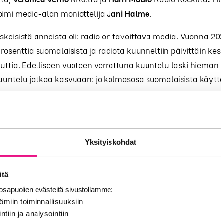
oimi media-alan moniottelija
Jani Halme
.
skeisistä anneista oli: radio on tavoittava media. Vuonna 202
 prosenttia suomalaisista ja radiota kuunneltiin päivittäin ke
uttia. Edelliseen vuoteen verrattuna kuuntelu laski hieman 
uuntelu jatkaa kasvuaan: jo kolmasosa suomalaisista käyttä
. Samoin radion ja muun audion kuuntelu kuulokkeilla on yl
dion vuodesta 2021 sekä Finnpanelin toimitusjohtaja
Lena Br
omaan
tästä
.
Yksityiskohdat
avaintoja ja radion vaikuttavuusanalyysiä
ös ajankohtaisena aiheena tapahtumassa mukana. IPA:n eli 
itä
stintätoimistojen yhteisen etujärjestön tutkimusjohtaja
Beli
sapuolien evästeitä sivustollamme:
 pandemia vaikutti radion kuuntelutapoihin -ja tilanteisiin Br
ömiin toiminnallisuuksiin
ntiin ja analysointiin
alu tässä kaikessa on ollut TouchPoints-tutkimus, josta pa