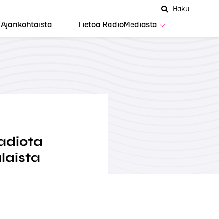
Hae
Avaa
Haku
Hakuken
sivustolta
haku
Ajankohtaista
Tietoa RadioMediasta
adiota
laista