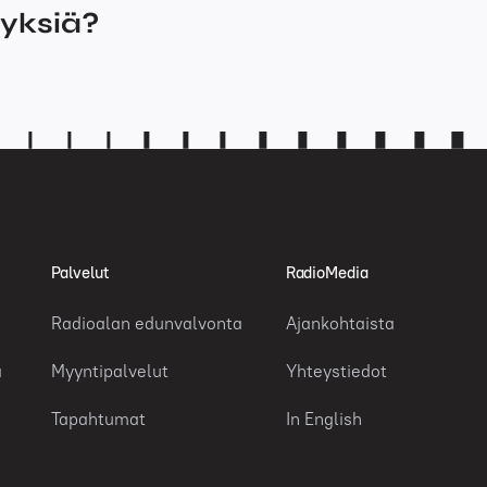
myksiä?
Palvelut
RadioMedia
Radioalan edunvalvonta
Ajankohtaista
a
Myyntipalvelut
Yhteystiedot
Tapahtumat
In English