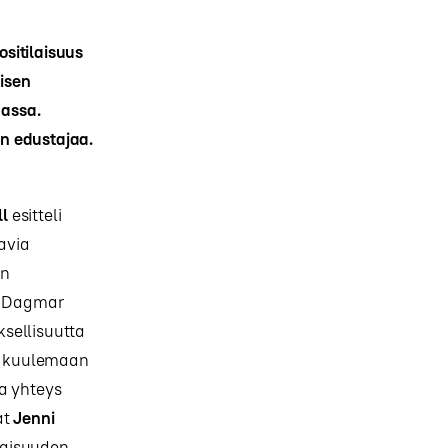
sitilaisuus
eisen
massa.
en edustajaa.
l
esitteli
avia
:n
a. Dagmar
ksellisuutta
e kuulemaan
a yhteys
at
Jenni
laisuuden