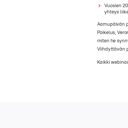
Vuosien 20
yhteys lii
Aamupäivän pä
Poikelus, Vero
miten he synny
Viihdyttävän
Kaikki webinaa