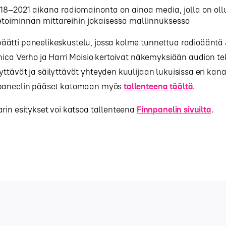
18–2021 aikana radiomainonta on ainoa media, jolla on ollut
ketoiminnan mittareihin jokaisessa mallinnuksessa
ätti paneelikeskustelu, jossa kolme tunnettua radioääntä 
nica Verho ja Harri Moisio kertoivat näkemyksiään audion te
ttävät ja säilyttävät yhteyden kuulijaan lukuisissa eri kana
 paneelin pääset katomaan myös
tallenteena täältä
.
rin esitykset voi katsoa tallenteena
Finnpanelin sivuilta
.