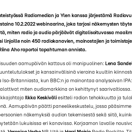
hteistyössä Radiomedian ja Ylen kanssa järjestämä Radiovuo
torstaina 10.2.2022 webinaarina, joka tarjosi näkemysten täyt
iitä, miten radio ja audio pärjäävät digitalisoituvassa maail
si linjoille noin 450 radiokanavien, mainostajien ja toimistoj
iina Aho raportoi tapahtuman annista.
aisuuden aamupäivän kattaus oli monipuolinen:
Lena Sandel
untelutulokset ja kansainvälisinä vieraina kuultiin kiinnost
 Iso-Britanniasta, kun BBC:n ja mainontaa analysoivan IPA
valottivat miten audiomarkkina on kehittynyt saarivaltioss
ikkajohtaja
Ilkka Keskiväli
esitteli radion tehokkuutta ja tulo
nä. Aamupäivän päätti paneelikeskustelu, jossa pääsimm
persoonien näkemyksiä audion tekemisestä sekä siitä, kuink
ytetään lukuisissa eri kanavissa. Korjaamon lavalle nousiv
ltä,
Veronica Verho
NRJ:ltä ja
Harri Moisio
Radio Rockilta
.
Ti