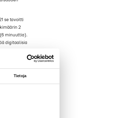
1 se tavoitti
skimäärin 2
(6 minuuttia).
ä digitaalisia
eistynyt.
unin
esityksen
Tietoja
Iso-
nda Beeftink
itanniassa.
ljastuu myös,