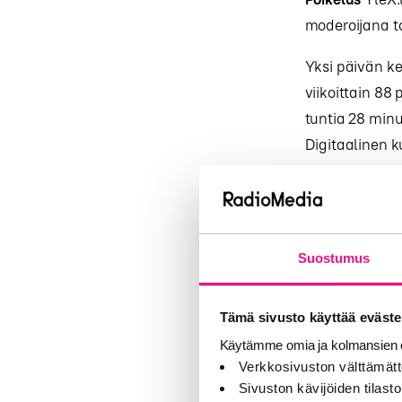
moderoijana t
Yksi päivän ke
viikoittain 88
tuntia 28 minu
Digitaalinen k
radiopalveluja
Lisätietoja Ra
pääset kats
Suostumus
Pandemiah
Korona oli my
Tämä sivusto käyttää eväste
Britannian vie
Käytämme omia ja kolmansien o
kertoi, kuinka
Verkkosivuston välttämätt
Sivuston kävijöiden tilastoi
Keskeinen työk