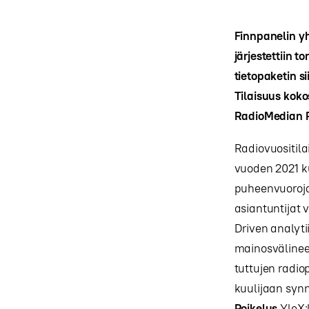
Finnpanelin y
järjestettiin 
tietopaketin s
Tilaisuus koko
RadioMedian R
Radiovuositil
vuoden 2021 ku
puheenvuoroja
asiantuntijat 
Driven analyti
mainosvälinee
tuttujen radio
kuulijaan synn
Poikelus
YleX: