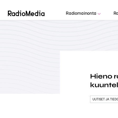
Radiomainonta
Ra
Hieno r
kuuntel
UUTISET JA TIE