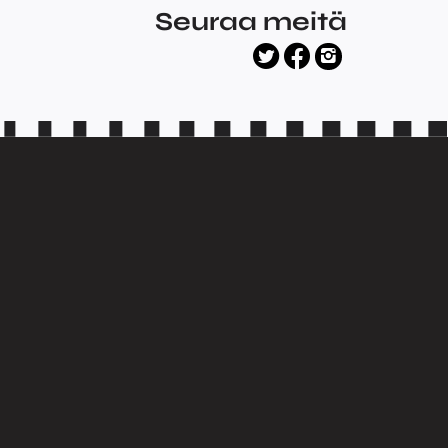
Seuraa meitä
facebook
twitter
instagram