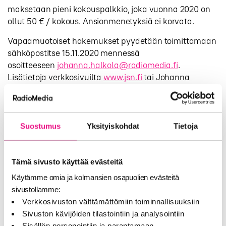
maksetaan pieni kokouspalkkio, joka vuonna 2020 on
ollut 50 € / kokous. Ansionmenetyksiä ei korvata.
Vapaamuotoiset hakemukset pyydetään toimittamaan
sähköpostitse 15.11.2020 mennessä
osoitteeseen
johanna.halkola@radiomedia.fi
.
Lisätietoja verkkosivuilta
www.jsn.fi
tai Johanna
Halkola.
Suostumus
Yksityiskohdat
Tietoja
Nykyinen JSN:n varajäsen Taina Roth
kertoo
”Julkisen sanan neuvoston tehtävä sananvapauden
Tämä sivusto käyttää evästeitä
turvaajana on äärimmäisen tärkeä. On ollut ilo
Käytämme omia ja kolmansien osapuolien evästeitä
osallistua tähän tehtävään kaupallisen radion
sivustollamme:
edustajana ja neuvoston varajäsenenä. Olemme
Verkkosivuston välttämättömiin toiminnallisuuksiin
vuorotelleet kokouksissa MTV:n uutispäätoimittaja
Sivuston kävijöiden tilastointiin ja analysointiin
Ilkka Ahtiaisen kanssa”, Taina Roth sanoo ja jatkaa,
Sisällön personointiin ja parantamaan