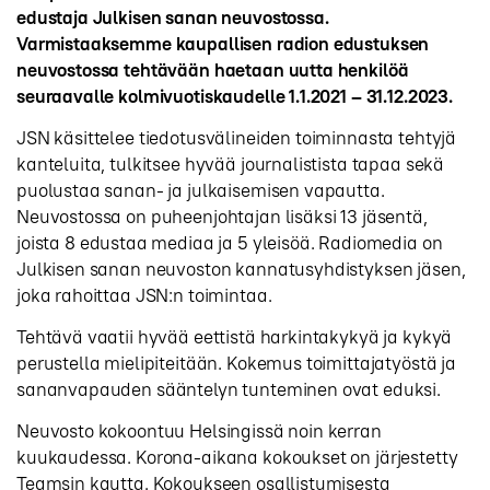
edustaja Julkisen sanan neuvostossa.
Varmistaaksemme kaupallisen radion edustuksen
neuvostossa tehtävään haetaan uutta henkilöä
seuraavalle kolmivuotiskaudelle 1.1.2021 – 31.12.2023.
JSN käsittelee tiedotusvälineiden toiminnasta tehtyjä
kanteluita, tulkitsee hyvää journalistista tapaa sekä
puolustaa sanan- ja julkaisemisen vapautta.
Neuvostossa on puheenjohtajan lisäksi 13 jäsentä,
joista 8 edustaa mediaa ja 5 yleisöä. Radiomedia on
Julkisen sanan neuvoston kannatusyhdistyksen jäsen,
joka rahoittaa JSN:n toimintaa.
Tehtävä vaatii hyvää eettistä harkintakykyä ja kykyä
perustella mielipiteitään. Kokemus toimittajatyöstä ja
sananvapauden sääntelyn tunteminen ovat eduksi.
Neuvosto kokoontuu Helsingissä noin kerran
kuukaudessa. Korona-aikana kokoukset on järjestetty
Teamsin kautta. Kokoukseen osallistumisesta