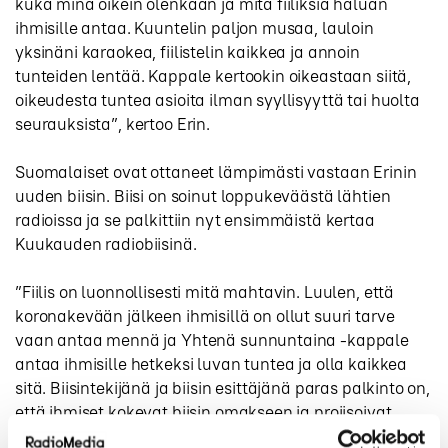
kuka minä oikein olenkaan ja mitä fiiliksiä haluan
ihmisille antaa. Kuuntelin paljon musaa, lauloin
yksinäni karaokea, fiilistelin kaikkea ja annoin
tunteiden lentää. Kappale kertookin oikeastaan siitä,
oikeudesta tuntea asioita ilman syyllisyyttä tai huolta
seurauksista”, kertoo Erin.
Suomalaiset ovat ottaneet lämpimästi vastaan Erinin
uuden biisin. Biisi on soinut loppukeväästä lähtien
radioissa ja se palkittiin nyt ensimmäistä kertaa
Kuukauden radiobiisinä.
”Fiilis on luonnollisesti mitä mahtavin. Luulen, että
koronakevään jälkeen ihmisillä on ollut suuri tarve
vaan antaa mennä ja Yhtenä sunnuntaina -kappale
antaa ihmisille hetkeksi luvan tuntea ja olla kaikkea
sitä. Biisintekijänä ja biisin esittäjänä paras palkinto on,
että ihmiset kokevat biisin omakseen ja projisoivat
siihen omia juttujaan ja tarinoitaan. En jaksa odottaa,