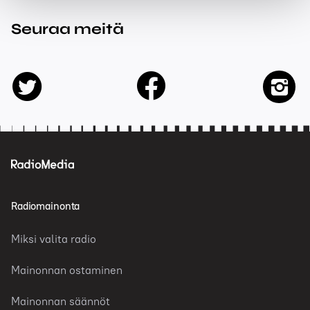
Seuraa meitä
facebook
twitter
insta
Radiomainonta
Miksi valita radio
Mainonnan ostaminen
Mainonnan säännöt