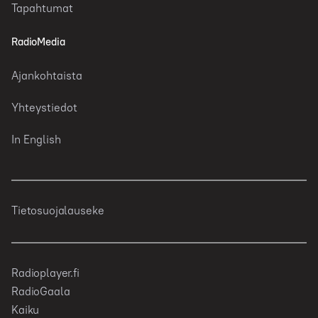
Tapahtumat
RadioMedia
Ajankohtaista
Yhteystiedot
In English
Tietosuojalauseke
Radioplayer.fi
RadioGaala
Kaiku