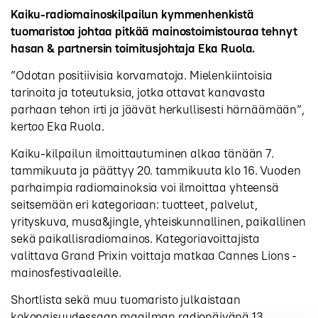
Kaiku-radiomainoskilpailun kymmenhenkistä
tuomaristoa johtaa pitkää mainostoimistouraa tehnyt
hasan & partnersin toimitusjohtaja Eka Ruola.
”Odotan positiivisia korvamatoja. Mielenkiintoisia
tarinoita ja toteutuksia, jotka ottavat kanavasta
parhaan tehon irti ja jäävät herkullisesti härnäämään”,
kertoo Eka Ruola.
Kaiku-kilpailun ilmoittautuminen alkaa tänään 7.
tammikuuta ja päättyy 20. tammikuuta klo 16. Vuoden
parhaimpia radiomainoksia voi ilmoittaa yhteensä
seitsemään eri kategoriaan: tuotteet, palvelut,
yrityskuva, musa&jingle, yhteiskunnallinen, paikallinen
sekä paikallisradiomainos. Kategoriavoittajista
valittava Grand Prixin voittaja matkaa Cannes Lions -
mainosfestivaaleille.
Shortlista sekä muu tuomaristo julkaistaan
kokonaisuudessaan maailman radiopäivänä 13.