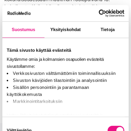
helmikuuta. Kaiku-kilpailun voittajat palkitaan
KaikuGaalassa 27.3.
Lisätiedot: Inka Luomanmäki, RadioMedia ry, 040
Suostumus
Yksityiskohdat
Tietoja
1657010, inka.luomanmaki(at)radiomedia.fi
Tämä sivusto käyttää evästeitä
Käytämme omia ja kolmansien osapuolien evästeitä
sivustollamme:
Inka Forss
Verkkosivuston välttämättömiin toiminnallisuuksiin
Projektipäällikkö
Sivuston kävijöiden tilastointiin ja analysointiin
Sisällön personointiin ja parantamaan
inka.forss@radiomedia.fi
käyttökokemusta
040 165 7010
Markkinointitarkoituksiin
Valitse "Yksityiskohdat" tarkastellaksesi evästeitä ja
tehdäksesi muutoksia valintaasi.
Suostumuksen
Välttämätön