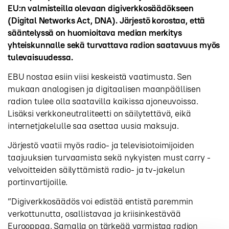
EU:n valmisteilla olevaan digiverkkosäädökseen
(Digital Networks Act, DNA). Järjestö korostaa, että
sääntelyssä on huomioitava median merkitys
yhteiskunnalle sekä turvattava radion saatavuus myös
tulevaisuudessa.
EBU nostaa esiin viisi keskeistä vaatimusta. Sen
mukaan analogisen ja digitaalisen maanpäällisen
radion tulee olla saatavilla kaikissa ajoneuvoissa.
Lisäksi verkkoneutraliteetti on säilytettävä, eikä
internetjakelulle saa asettaa uusia maksuja.
Järjestö vaatii myös radio- ja televisiotoimijoiden
taajuuksien turvaamista sekä nykyisten must carry -
velvoitteiden säilyttämistä radio- ja tv-jakelun
portinvartijoille.
”Digiverkkosäädös voi edistää entistä paremmin
verkottunutta, osallistavaa ja kriisinkestävää
Eurooppaa. Samalla on tärkeää varmistaa radion