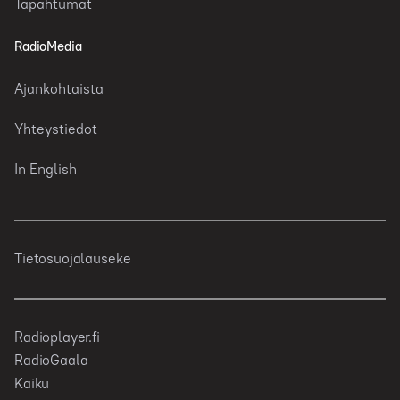
Tapahtumat
RadioMedia
Ajankohtaista
Yhteystiedot
In English
Tietosuojalauseke
Radioplayer.fi
RadioGaala
Kaiku