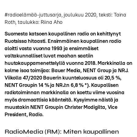
#radioelämää-juttusarja, joulukuu 2020, teksti: Taina
Roth, taulukko: Riina Aho
Suomesta katsoen kaupallinen radio on kehittynyt
Ruotsissa hitaasti. Ensimmäinen kaupallinen radio
aloitti vasta vuonna 1993 ja ensimmäiset
valtakunnalliset luvat maahan saatiin
huutokauppamenettelyllä vuonna 2018. Markkinalla on
kolme isoa toimijaa: Bauer Media, NENT Group ja NRJ.
Viikolla 47/2020 Bauerin kuunteluosuus oli 20,5 %,
NENT Groupin 14 % ja NRJ:n 6,8 % *). Kaupallisen
radiotoiminnan markkinalla on koettu viime vuosina
myös dramaattisia käänteitä. Kysyimme näistä ja
muustakin NENT Groupin Christer Modigilta, Vice
President, Radio.
RadioMedia (RM): Miten kaupallinen