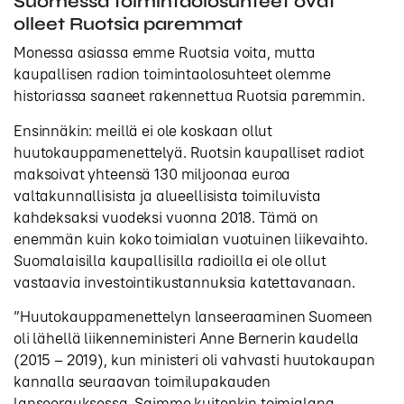
Suomessa toimintaolosuhteet ovat
olleet Ruotsia paremmat
Monessa asiassa emme Ruotsia voita, mutta
kaupallisen radion toimintaolosuhteet olemme
historiassa saaneet rakennettua Ruotsia paremmin.
Ensinnäkin: meillä ei ole koskaan ollut
huutokauppamenettelyä. Ruotsin kaupalliset radiot
maksoivat yhteensä 130 miljoonaa euroa
valtakunnallisista ja alueellisista toimiluvista
kahdeksaksi vuodeksi vuonna 2018. Tämä on
enemmän kuin koko toimialan vuotuinen liikevaihto.
Suomalaisilla kaupallisilla radioilla ei ole ollut
vastaavia investointikustannuksia katettavanaan.
”Huutokauppamenettelyn lanseeraaminen Suomeen
oli lähellä liikenneministeri Anne Bernerin kaudella
(2015 – 2019), kun ministeri oli vahvasti huutokaupan
kannalla seuraavan toimilupakauden
lanseerauksessa. Saimme kuitenkin toimialana