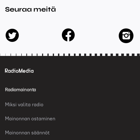
Seuraa meitä
facebook
twitter
insta
Radiomainonta
Miksi valita radio
Mainonnan ostaminen
Mainonnan säännöt