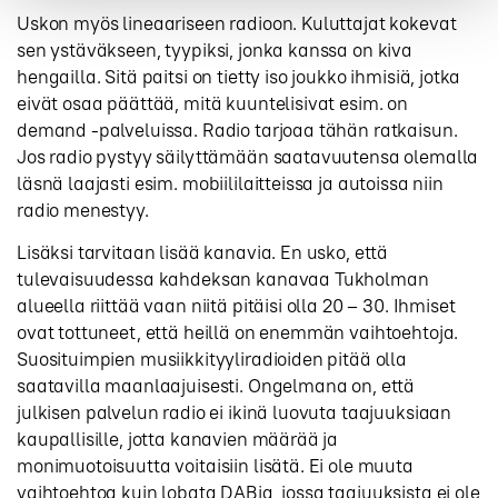
Uskon myös lineaariseen radioon. Kuluttajat kokevat
sen ystäväkseen, tyypiksi, jonka kanssa on kiva
hengailla. Sitä paitsi on tietty iso joukko ihmisiä, jotka
eivät osaa päättää, mitä kuuntelisivat esim. on
demand -palveluissa. Radio tarjoaa tähän ratkaisun.
Jos radio pystyy säilyttämään saatavuutensa olemalla
läsnä laajasti esim. mobiililaitteissa ja autoissa niin
radio menestyy.
Lisäksi tarvitaan lisää kanavia. En usko, että
tulevaisuudessa kahdeksan kanavaa Tukholman
alueella riittää vaan niitä pitäisi olla 20 – 30. Ihmiset
ovat tottuneet, että heillä on enemmän vaihtoehtoja.
Suosituimpien musiikkityyliradioiden pitää olla
saatavilla maanlaajuisesti. Ongelmana on, että
julkisen palvelun radio ei ikinä luovuta taajuuksiaan
kaupallisille, jotta kanavien määrää ja
monimuotoisuutta voitaisiin lisätä. Ei ole muuta
vaihtoehtoa kuin lobata DABia, jossa taajuuksista ei ole