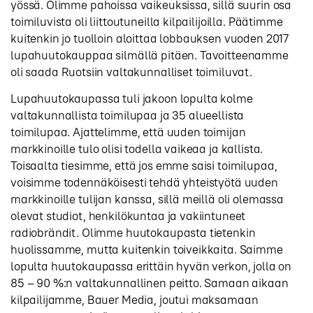
yössä. Olimme pahoissa vaikeuksissa, sillä suurin osa
toimiluvista oli liittoutuneilla kilpailijoilla. Päätimme
kuitenkin jo tuolloin aloittaa lobbauksen vuoden 2017
lupahuutokauppaa silmällä pitäen. Tavoitteenamme
oli saada Ruotsiin valtakunnalliset toimiluvat.
Lupahuutokaupassa tuli jakoon lopulta kolme
valtakunnallista toimilupaa ja 35 alueellista
toimilupaa. Ajattelimme, että uuden toimijan
markkinoille tulo olisi todella vaikeaa ja kallista.
Toisaalta tiesimme, että jos emme saisi toimilupaa,
voisimme todennäköisesti tehdä yhteistyötä uuden
markkinoille tulijan kanssa, sillä meillä oli olemassa
olevat studiot, henkilökuntaa ja vakiintuneet
radiobrändit. Olimme huutokaupasta tietenkin
huolissamme, mutta kuitenkin toiveikkaita. Saimme
lopulta huutokaupassa erittäin hyvän verkon, jolla on
85 – 90 %:n valtakunnallinen peitto. Samaan aikaan
kilpailijamme, Bauer Media, joutui maksamaan