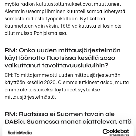
myötä radion kulutustottumukset ovat muuttuneet.
Aiemmin useampi ihminen kuunteli samaa lähetystä
samasta radiosta työpaikallaan. Nyt kotona
kuunnellaan vain yksin. Tätä vaikutusta ei tosin ole
ollut muissa Pohjoismaissa.
RM: Onko uuden mittausjärjestelmän
käyttöönotto Ruotsissa kesällä 2020
vaikuttanut tavoittavuuslukuihin?
CM: Toimittajamme otti uuden mittausjärjestelmän
käyttöön kesällä 2020. Olemme tutkineet asiaa, mutta
emme ole toistaiseksi löytäneet syytä itse
mittausjärjestelmästä.
RM: Ruotsissa ei Suomen tavoin ole
DABia. Suomessa monet ajattelevat, että
5G tulee ratkaisemaan digitaalisen