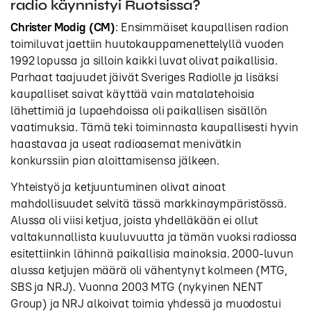
radio käynnistyi Ruotsissa?
Christer Modig (CM)
: Ensimmäiset kaupallisen radion
toimiluvat jaettiin huutokauppamenettelyllä vuoden
1992 lopussa ja silloin kaikki luvat olivat paikallisia.
Parhaat taajuudet jäivät Sveriges Radiolle ja lisäksi
kaupalliset saivat käyttää vain matalatehoisia
lähettimiä ja lupaehdoissa oli paikallisen sisällön
vaatimuksia. Tämä teki toiminnasta kaupallisesti hyvin
haastavaa ja useat radioasemat menivätkin
konkurssiin pian aloittamisensa jälkeen.
Yhteistyö ja ketjuuntuminen olivat ainoat
mahdollisuudet selvitä tässä markkinaympäristössä.
Alussa oli viisi ketjua, joista yhdelläkään ei ollut
valtakunnallista kuuluvuutta ja tämän vuoksi radiossa
esitettiinkin lähinnä paikallisia mainoksia. 2000-luvun
alussa ketjujen määrä oli vähentynyt kolmeen (MTG,
SBS ja NRJ). Vuonna 2003 MTG (nykyinen NENT
Group) ja NRJ alkoivat toimia yhdessä ja muodostui