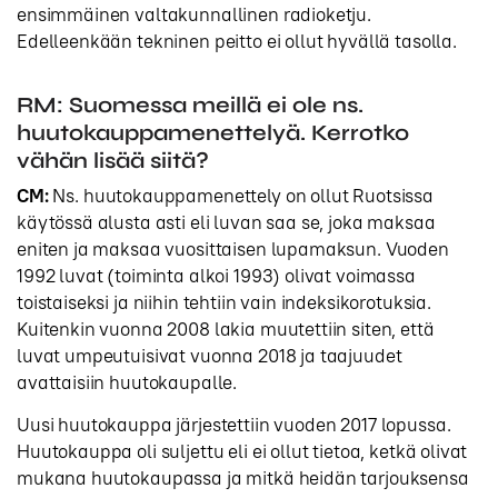
ensimmäinen valtakunnallinen radioketju.
Edelleenkään tekninen peitto ei ollut hyvällä tasolla.
RM: Suomessa meillä ei ole ns.
huutokauppamenettelyä. Kerrotko
vähän lisää siitä?
CM:
Ns. huutokauppamenettely on ollut Ruotsissa
käytössä alusta asti eli luvan saa se, joka maksaa
eniten ja maksaa vuosittaisen lupamaksun. Vuoden
1992 luvat (toiminta alkoi 1993) olivat voimassa
toistaiseksi ja niihin tehtiin vain indeksikorotuksia.
Kuitenkin vuonna 2008 lakia muutettiin siten, että
luvat umpeutuisivat vuonna 2018 ja taajuudet
avattaisiin huutokaupalle.
Uusi huutokauppa järjestettiin vuoden 2017 lopussa.
Huutokauppa oli suljettu eli ei ollut tietoa, ketkä olivat
mukana huutokaupassa ja mitkä heidän tarjouksensa