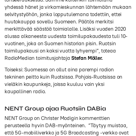
yhdessä hänet ja virkamieskunnan lähtemään mukaan
selvitystyöhön, jonka lopputulemana todettiin, ettei
huutokauppa sovellu Suomeen. Päätös merkitsi
merkittävää säästöä toimialalle. Lisäksi vuoden 2020
alussa alkaneesta uudesta toimilupakaudesta tuli 10-
vuotinen, joka on Suomen historian pisin. Ruotsin
toimilupakausi on kaksi vuotta lyhyempi”, toteaa
RadioMedian toimitusjohtaja
Stefan Möller.
Toiseksi: Suomessa on ollut aina parempi radion
tekninen peitto kuin Ruotsissa. Pohjois-Ruotsissa on
vieläkin kaupunkeja, joissa kuuluu vain yksi
kaupallinen radio.
NENT Group ajaa Ruotsiin DABia
NENT Group on Christer Modigin kommenttien
perusteella hyvin DAB-myönteinen. ”Täytyy muistaa,
että 5G-mobiiliverkko ja 5G Broadcasting -verkko ovat