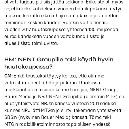
olivat. Tarjous piti siis jättää sokkona. Erikoista oli myös
se, että koko kahdeksan vuoden toimilupakausi täytyi
maksaa kerralla eikä rahoja saa takaisin jos lopettaa
toiminnan kesken kauden. Ruotsin valtio tienasi
vuoden 2017 huutokaupassa yhteensä 130 miljoonaa
euroa kahdeksan vuoden valtakunnallisista ja
alueellisista toimiluvista.
RM: NENT Groupille taisi käydä hyvin
huutokaupassa?
CM:
Ehkä taustaksi täytyy kertoa, että olimme
valmistautuneet tähän jo pitkään. Ruotsissa
markkinalla on tosiaan kolme toimijaa, NENT Group,
Bauer Media ja NRJ. NENT Groupilla (aiemmin MTG) oli
ollut yhteistyötä NRJ:n kanssa vuoteen 2011 saakka
kunnes NRJ jätti MTG:n ja siirtyi tekemään yhteistyötä
SBS:n (nykyinen Bauer Media) kanssa. Tämä teki
MTG:n radioliiketoiminnasta tappiollisen yhdessä