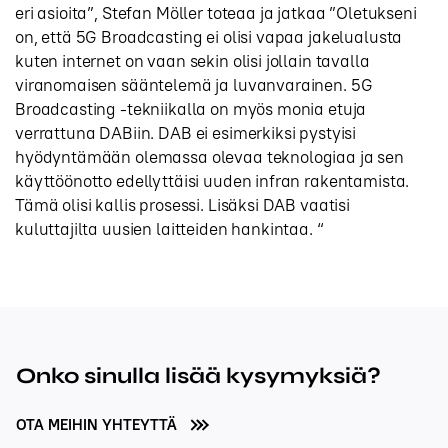
eri asioita”, Stefan Möller toteaa ja jatkaa ”Oletukseni
on, että 5G Broadcasting ei olisi vapaa jakelualusta
kuten internet on vaan sekin olisi jollain tavalla
viranomaisen sääntelemä ja luvanvarainen. 5G
Broadcasting -tekniikalla on myös monia etuja
verrattuna DABiin. DAB ei esimerkiksi pystyisi
hyödyntämään olemassa olevaa teknologiaa ja sen
käyttöönotto edellyttäisi uuden infran rakentamista.
Tämä olisi kallis prosessi. Lisäksi DAB vaatisi
kuluttajilta uusien laitteiden hankintaa. “
Onko sinulla lisää kysymyksiä?
OTA MEIHIN YHTEYTTÄ