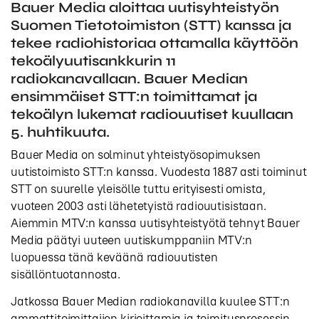
Bauer Media aloittaa uutisyhteistyön
Suomen Tietotoimiston (STT) kanssa ja
tekee radiohistoriaa ottamalla käyttöön
tekoälyuutisankkurin 11
radiokanavallaan. Bauer Median
ensimmäiset STT:n toimittamat ja
tekoälyn lukemat radiouutiset kuullaan
5. huhtikuuta.
Bauer Media on solminut yhteistyösopimuksen
uutistoimisto STT:n kanssa. Vuodesta 1887 asti toiminut
STT on suurelle yleisölle tuttu erityisesti omista,
vuoteen 2003 asti lähetetyistä radiouutisistaan.
Aiemmin MTV:n kanssa uutisyhteistyötä tehnyt Bauer
Media päätyi uuteen uutiskumppaniin MTV:n
luopuessa tänä keväänä radiouutisten
sisällöntuotannosta.
Jatkossa Bauer Median radiokanavilla kuulee STT:n
ammattitoimittajien kirjoittamia ja toimitusprosessin