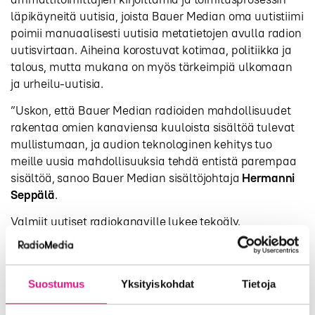
läpikäyneitä uutisia, joista Bauer Median oma uutistiimi
poimii manuaalisesti uutisia metatietojen avulla radion
uutisvirtaan. Aiheina korostuvat kotimaa, politiikka ja
talous, mutta mukana on myös tärkeimpiä ulkomaan
ja urheilu-uutisia.
”Uskon, että Bauer Median radioiden mahdollisuudet
rakentaa omien kanaviensa kuuloista sisältöä tulevat
mullistumaan, ja audion teknologinen kehitys tuo
meille uusia mahdollisuuksia tehdä entistä parempaa
sisältöä, sanoo Bauer Median sisältöjohtaja
Hermanni
Seppälä
.
Valmiit uutiset radiokanaville lukee tekoäly.
Poikkeustilanteissa Bauer Median oma uutistiimi on
myös valmiudessa reagoimaan nopeasti muuttuviin
tilanteisiin.
Suostumus
Yksityiskohdat
Tietoja
Bauer Median innovaatiojohtajan,
Sini Kervisen
,