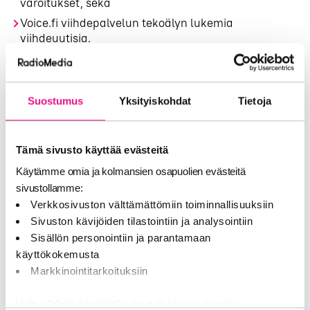
varoitukset, sekä
Voice.fi viihdepalvelun tekoälyn lukemia
viihdeuutisia.
Tekoälyradioon on tarkoitus tuoda jatkuvasti uusia
ominaisuuksia, mikä pitää sen kiinnostavana ja
relevanttina kuulijoilleen myös jatkossa. Myös
Suostumus
Yksityiskohdat
Tietoja
mainostajat otetaan huomioon innovatiivisten
audiomainosratkaisujen avulla.
Tämä sivusto käyttää evästeitä
”Tämä lanseeraus edustaa Bauer Median sitoutumista
innovaatioon ja uusimman teknologian
Käytämme omia ja kolmansien osapuolien evästeitä
hyödyntämiseen radioliiketoiminnan kehittämisessä.
sivustollamme:
Tulemme jatkamaan kehitystyötä aktiivisesti myös
Verkkosivuston välttämättömiin toiminnallisuuksiin
lanseerauksen jälkeen tarjotaksemme kuulijoille
Sivuston kävijöiden tilastointiin ja analysointiin
entistä henkilökohtaisempia ja räätälöidympiä
Sisällön personointiin ja parantamaan
kokemuksia radiomaailmassa”, kertoo projektista
käyttökokemusta
vastaava Head of Innovation,
Sini Kervinen
.
Markkinointitarkoituksiin
Lähde:
Bauer Media
Valitse "Yksityiskohdat" tarkastellaksesi evästeitä ja