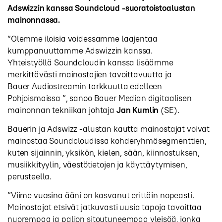
Adswizzin kanssa Soundcloud -suoratoistoalustan
mainonnassa.
”Olemme iloisia voidessamme laajentaa
kumppanuuttamme Adswizzin kanssa.
Yhteistyöllä Soundcloudin kanssa lisäämme
merkittävästi mainostajien tavoittavuutta ja
Bauer Audiostreamin tarkkuutta edelleen
Pohjoismaissa ”, sanoo Bauer Median digitaalisen
mainonnan tekniikan johtaja
Jan Kumlin
(SE).
Bauerin ja Adswizz -alustan kautta mainostajat voivat
mainostaa Soundcloudissa kohderyhmäsegmenttien,
kuten sijainnin, yksikön, kielen, sään, kiinnostuksen,
musiikkityylin, väestötietojen ja käyttäytymisen,
perusteella.
”Viime vuosina ääni on kasvanut erittäin nopeasti.
Mainostajat etsivät jatkuvasti uusia tapoja tavoittaa
nuorempaa ja paljon sitoutuneempaa yleisöä, jonka