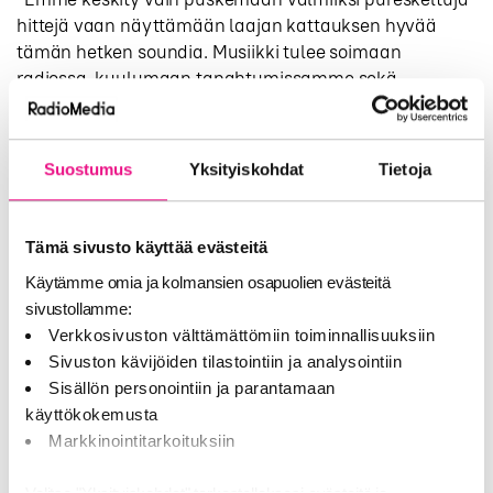
hittejä vaan näyttämään laajan kattauksen hyvää
tämän hetken soundia. Musiikki tulee soimaan
radiossa, kuulumaan tapahtumissamme sekä
näkymään videoissamme entistä parempana ja
mielenkiintoisempana kokonaisuutena. Omalle
tontilleni kuuluu musiikin lisäksi siis
Suostumus
Yksityiskohdat
Tietoja
tapahtumakuratointi ja videosisältöjen tuottaminen.
Tulemme panostamaan erityisesti videoihin tänä
vuonna”, Suhonen summaa.
Tämä sivusto käyttää evästeitä
Basso Median tiedotteessa todetaan vielä, että Basso
Käytämme omia ja kolmansien osapuolien evästeitä
on kasvanut tapahtumakuraattorina sekä
sivustollamme:
merkityksellisten somevideoiden tekijänä viimeisen
Verkkosivuston välttämättömiin toiminnallisuuksiin
vuoden aikana.
Sivuston kävijöiden tilastointiin ja analysointiin
Sisällön personointiin ja parantamaan
”Henrik vastaa hienosti tarpeeseemme tuoda musiikki
käyttökokemusta
vahvemmin myös muille alustoillemme”, toteaa Basso
Markkinointitarkoituksiin
Median toimitusjohtaja Riikka Reunanen tiedotteessa.