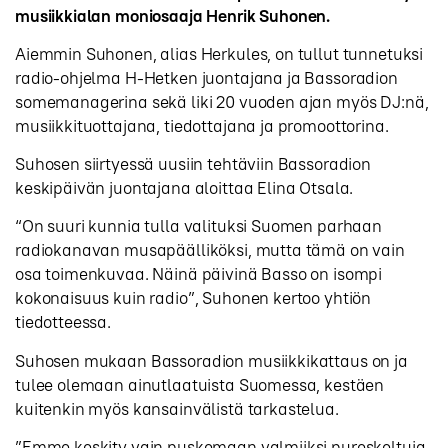
musiikkialan moniosaaja Henrik Suhonen.
Aiemmin Suhonen, alias Herkules, on tullut tunnetuksi
radio-ohjelma H-Hetken juontajana ja Bassoradion
somemanagerina sekä liki 20 vuoden ajan myös DJ:nä,
musiikkituottajana, tiedottajana ja promoottorina.
Suhosen siirtyessä uusiin tehtäviin Bassoradion
keskipäivän juontajana aloittaa Elina Otsala.
“On suuri kunnia tulla valituksi Suomen parhaan
radiokanavan musapäälliköksi, mutta tämä on vain
osa toimenkuvaa. Näinä päivinä Basso on isompi
kokonaisuus kuin radio”, Suhonen kertoo yhtiön
tiedotteessa.
Suhosen mukaan Bassoradion musiikkikattaus on ja
tulee olemaan ainutlaatuista Suomessa, kestäen
kuitenkin myös kansainvälistä tarkastelua.
”Emme keskity vain puskemaan valmiiksi pureskeltuja