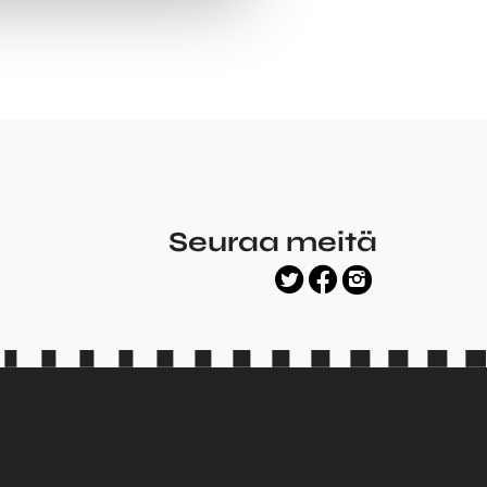
Seuraa meitä
facebook
twitter
instagram