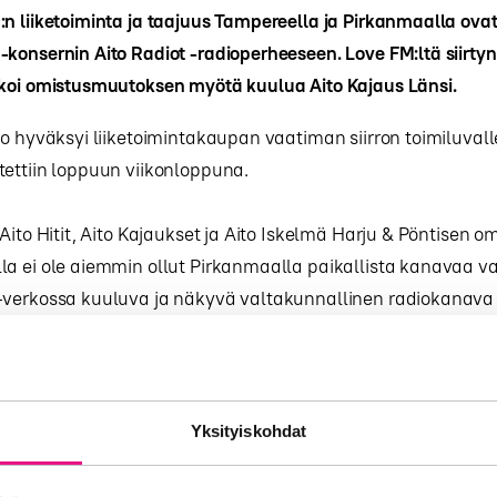
n liiketoiminta ja taajuus Tampereella ja Pirkanmaalla ovat 
konsernin Aito Radiot -radioperheeseen. Love FM:ltä siirtyn
lkoi omistusmuutoksen myötä kuulua Aito Kajaus Länsi.
to hyväksyi liiketoimintakaupan vaatiman siirron toimiluvalle
tettiin loppuun viikonloppuna.
 Aito Hitit, Aito Kajaukset ja Aito Iskelmä Harju & Pöntisen o
la ei ole aiemmin ollut Pirkanmaalla paikallista kanavaa v
-verkossa kuuluva ja näkyvä valtakunnallinen radiokanava 
en.
ella on lähettimiä Kotkasta ja Turusta Rovaniemelle ja Tunt
mpere oli aukko, joka nyt täyttyy, Kevyt Kanavan toimitusj
Yksityiskohdat
 – Uuden radion perusohjelmarunko Pirkanmaalla on osittai
sa muuallakin Suomessa. Eri alueilla tulee myös omia paika