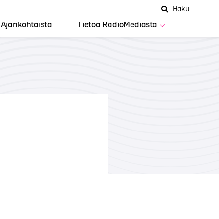
Hae
Avaa
Haku
Hakuken
sivustolta
haku
Ajankohtaista
Tietoa RadioMediasta