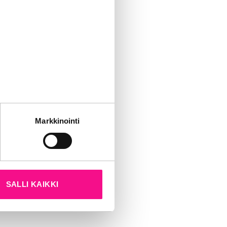
 siinä, että
en hittien
n ”näköradio”
 jolla asuu yli
tiö on
ttäjäpari on
tät sivustoamme.
Markkinointi
lliset radiot
kun olet käyttänyt heidän
imintansa
SALLI KAIKKI
a USA:ssa.