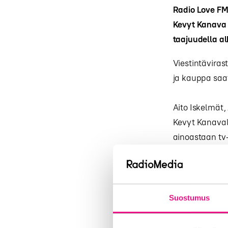
Radio Love FM:
Kevyt Kanava -
taajuudella a
Viestintäviras
ja kauppa saa
Aito Iskelmät,
Kevyt Kanaval
ainoastaan tv
Harju & Pöntin
– Aito Kajauks
asti, mutta Ta
Suostumus
Harju toteaa.
Aito Kajaukses