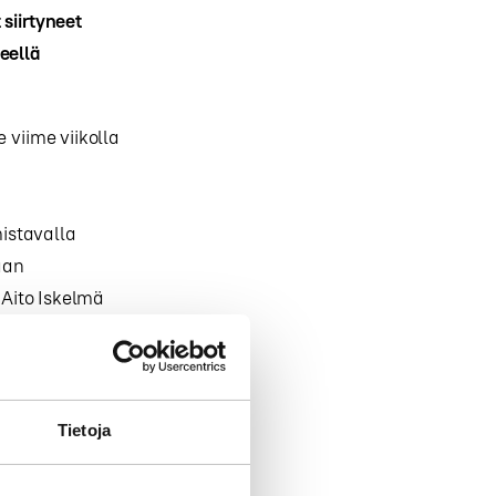
siirtyneet
eellä
 viime viikolla
mistavalla
aan
Aito Iskelmä
uri-Lappiin
ohtaja Hannu
Tietoja
n samaa kuin
llisia ohjelmia