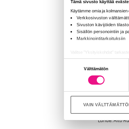
Tämä sivusto käyttää eväste
ja paikallisia
Käytämme omia ja kolmansien o
sen musiikki o
Verkkosivuston välttämätt
ohella soitam
Sivuston kävijöiden tilastoi
Sisällön personointiin ja
Markkinointitarkoituksiin
Kevyt Kanaval
Aito Iskelmä H
Valitse "Yksityiskohdat" tarkast
90 % suomalais
Suostumuksen
perheyritys, j
Jaamme sosiaalisen median, mai
Välttämätön
valinta
työskennellyt 
Kumppanimme voivat yhdistää näitä
palvelujaan (esim. Google).
aloittivat Suo
Love FM:n yhd
VAIN VÄLTTÄMÄTT
Suomessa kesk
Lähde: Aito Ra