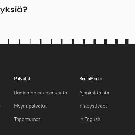
myksiä?
Palvelut
RadioMedia
Radioalan edunvalvonta
Ajankohtaista
a
Myyntipalvelut
Yhteystiedot
Tapahtumat
In English