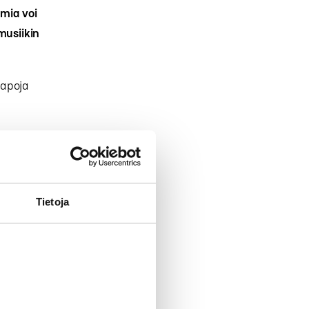
mia voi
musiikin
tapoja
suorana,
dian radioiden
Tietoja
elussa voi
ion, HitMixin
on myös
töjä, kuin