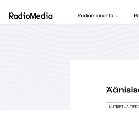
Radiomainonta
Ra
Äänisis
UUTISET JA TIE