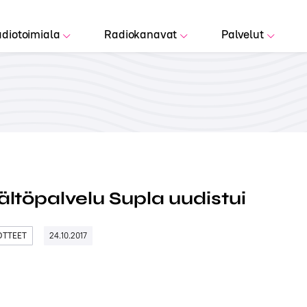
diotoimiala
Radiokanavat
Palvelut
ältöpalvelu Supla uudistui
DOTTEET
24.10.2017