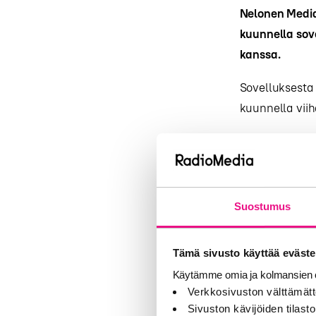
Nelonen Media
kuunnella sove
kanssa.
Sovelluksesta o
kuunnella viih
”Kuluttaja voi
jälkikäteen il
sisältöjohtaja
Suostumus
Supla mahdolli
kuunnella Radi
Tämä sivusto käyttää eväste
ja Groove FM:n
Sanoman muide
Käytämme omia ja kolmansien o
Verkkosivuston välttämätt
myös vain Supl
Sivuston kävijöiden tilastoi