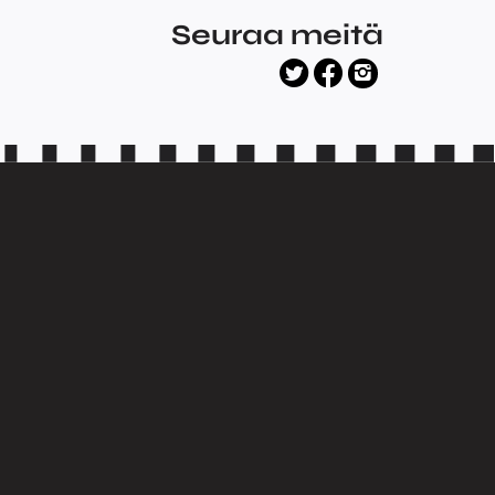
Seuraa meitä
facebook
twitter
instagram