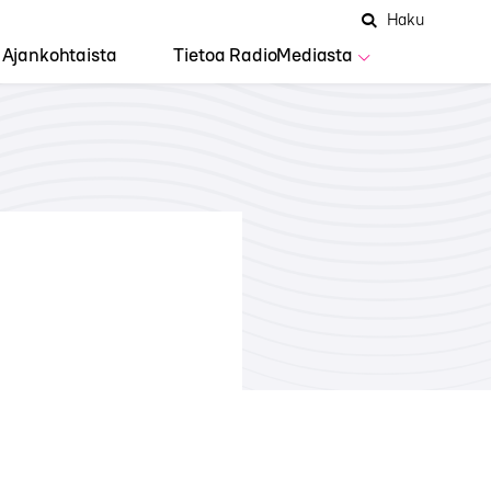
Hae
Avaa
Haku
Hakuken
sivustolta
haku
Ajankohtaista
Tietoa RadioMediasta