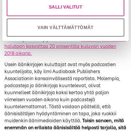
Äänikirjojen kulutuksen
SALLI VALITUT
ennustetaan vain kasvavan
Kustantamot aikovat kääntää yhä enemmän tulevia
VAIN VÄLTTÄMÄTTÖMÄT
kirjojaan vieraille kielille ja panostavat yhä enemmän
resursseja äänikirjojen tuotantoon.
Äänikirjojen määrää
halutaan kasvattaa 20 prosentilla kuluvan vuoden
2018 aikana.
Usein äänikirjojen kuluttajat ovat myös podcastien
kuuntelijoita, käy ilmi Audiobook Publishers
Associationin kansainvälisestä raportista. Molempia,
podcasteja ja äänikirjoja kuuntelevat, olivat
kuunnelleet äänikirjoja kaksi kertaa yhtä paljon
viimeisen vuoden aikana kuin podcastejä
kuuntelemattomat. Tästä voidaan päätellä, että
äänisisältöjen hyödyntäminen on tapa, joka ruokkii
muidenkin äänimedioiden käyttöä.
Toisin sanoen, mitä
enemmän on erilaista äänisisältöä helposti tarjolla, sitä