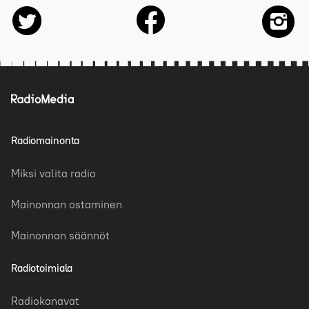
facebook
twitter
insta
Radiomainonta
Miksi valita radio
Mainonnan ostaminen
Mainonnan säännöt
Radiotoimiala
Radiokanavat