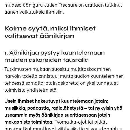
muassa ääniguru Julien Treasure on urallaan tutkinut
äänen vaikutuksia ihmisiin.
Kolme syytä, miksi ihmiset
valitsevat äänikirjan
1. Äänikirjaa pystyy kuuntelemaan
muiden askareiden taustalla
Tutkimusten mukaan suosittu multitaskaaminen
harvoin todella onnistuu, mutta audion kuunteleminen
tehdessä samalla jotain askaretta on yksi tunnetusti
toimivista yhdistelmistä.
Usein ihmiset hakeutuvat kuuntelemaan jotain;
musiikkia, podcastia, radiolähetystä – tai nykyisin yhä
useammin myös äänikirjaa suorittaessaan jotain
mekaanista toimintoa.
Työmatka-ajot tai pitkät
bussimatkat muuttuvat viihtyisiksi ja siivous tapahtuu