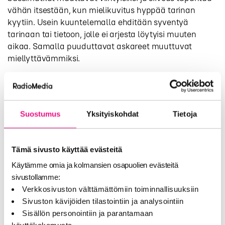
vähän itsestään, kun mielikuvitus hyppää tarinan
kyytiin. Usein kuuntelemalla ehditään syventyä
tarinaan tai tietoon, jolle ei arjesta löytyisi muuten
aikaa. Samalla puuduttavat askareet muuttuvat
miellyttävämmiksi.
2. Tarinat ovat usein helpommin
lähestyttäviä kuunneltuina
Suostumus
Yksityiskohdat
Tietoja
Hyvin rakennettu audiotarina, sopivalla lukijalla tekee
monille kirjoista helpommin lähestyttäviä.
Monet
äänikirjojen kuuntelijat ovat sitä mieltä, että toisia
Tämä sivusto käyttää evästeitä
tarinoita ei jaksaisi lukea alusta loppuun, mutta
äänikirjana tarina etenee paremmin ja se on helpompi
Käytämme omia ja kolmansien osapuolien evästeitä
vastaanottaa. Sen lisäksi luki- ja keskittymishäiriöiset
sivustollamme:
pystyvät usein myös vastaanottamaan tarinan
Verkkosivuston välttämättömiin toiminnallisuuksiin
paremmin kuunneltuna. Myös nuoret jaksavat usein
Sivuston kävijöiden tilastointiin ja analysointiin
paremmin kuunnella tarinoita, joihin he eivät tarttuisi
Sisällön personointiin ja parantamaan
kirjoina.
Amerikkalaisten teettämän kansainvälisen