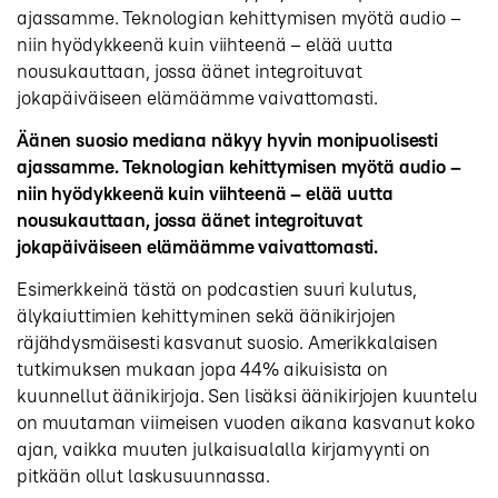
ajassamme. Teknologian kehittymisen myötä audio –
niin hyödykkeenä kuin viihteenä – elää uutta
nousukauttaan, jossa äänet integroituvat
jokapäiväiseen elämäämme vaivattomasti.
Äänen suosio mediana näkyy hyvin monipuolisesti
ajassamme. Teknologian kehittymisen myötä audio –
niin hyödykkeenä kuin viihteenä – elää uutta
nousukauttaan, jossa äänet integroituvat
jokapäiväiseen elämäämme vaivattomasti.
Esimerkkeinä tästä on podcastien suuri kulutus,
älykaiuttimien kehittyminen sekä äänikirjojen
räjähdysmäisesti kasvanut suosio. Amerikkalaisen
tutkimuksen mukaan jopa 44% aikuisista on
kuunnellut äänikirjoja. Sen lisäksi äänikirjojen kuuntelu
on muutaman viimeisen vuoden aikana kasvanut koko
ajan, vaikka muuten julkaisualalla kirjamyynti on
pitkään ollut laskusuunnassa.