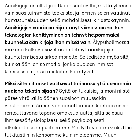
Äänikirjoja on ollut jo pitkään saatavilla, mutta yleensä
vain suosituimmista teoksista, ja ennen se on vaatinut
harrastuneisuuden sekä mahdollisesti kirjastokäynnin.
Äänikirjojen suosio on räjähtänyt viime vuosina, kun
teknologian kehittyminen on tehnyt helpommaksi
kuunnella äänikirjoja ihan missä vain.
Älypuhelimessa
mukana kulkeva sovellus on tehnyt äänikirjojen
kuuntelemisesta arkea monelle. Se todistaa myös sitä,
kuinka ääni on se media, jonka puoleen ihmiset
kiireisessä arjessa mieluiten kääntyvät.
Miksi sitten ihmiset valitsevat tarinansa yhä useammin
audiona tekstin sijaan?
Syitä on lukuisia, ja moni niistä
pätee yhtä lailla äänen suosioon muussakin
viestinnässä. Äänen vastaanottaminen koetaan usein
rentouttavana tapana omaksua uutta, sillä se osuu
ihmisessä fysiologisesti sekä psykologisesti
alkukantaiseen puoleemme. Miellyttävä ääni vaikuttaa
tutkitusti niin kehoomme kuin mieleemme. Muun