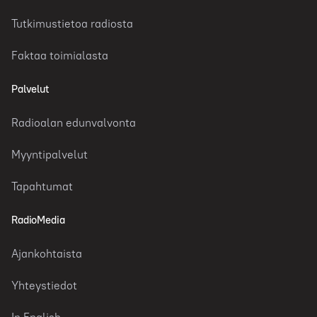
Tutkimustietoa radiosta
Faktaa toimialasta
Palvelut
Radioalan edunvalvonta
Myyntipalvelut
Tapahtumat
RadioMedia
Ajankohtaista
Yhteystiedot
In English