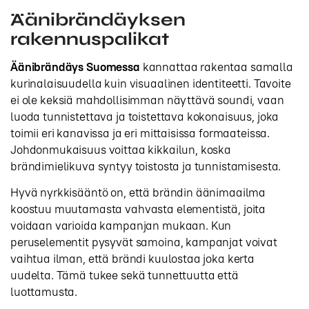
Äänibrändäyksen
rakennuspalikat
Äänibrändäys Suomessa
kannattaa rakentaa samalla
kurinalaisuudella kuin visuaalinen identiteetti. Tavoite
ei ole keksiä mahdollisimman näyttävä soundi, vaan
luoda tunnistettava ja toistettava kokonaisuus, joka
toimii eri kanavissa ja eri mittaisissa formaateissa.
Johdonmukaisuus voittaa kikkailun, koska
brändimielikuva syntyy toistosta ja tunnistamisesta.
Hyvä nyrkkisääntö on, että brändin äänimaailma
koostuu muutamasta vahvasta elementistä, joita
voidaan varioida kampanjan mukaan. Kun
peruselementit pysyvät samoina, kampanjat voivat
vaihtua ilman, että brändi kuulostaa joka kerta
uudelta. Tämä tukee sekä tunnettuutta että
luottamusta.