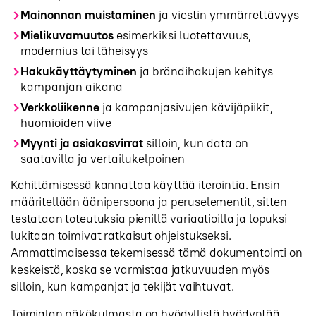
Mainonnan muistaminen
ja viestin ymmärrettävyys
Mielikuvamuutos
esimerkiksi luotettavuus,
modernius tai läheisyys
Hakukäyttäytyminen
ja brändihakujen kehitys
kampanjan aikana
Verkkoliikenne
ja kampanjasivujen kävijäpiikit,
huomioiden viive
Myynti ja asiakasvirrat
silloin, kun data on
saatavilla ja vertailukelpoinen
Kehittämisessä kannattaa käyttää iterointia. Ensin
määritellään äänipersoona ja peruselementit, sitten
testataan toteutuksia pienillä variaatioilla ja lopuksi
lukitaan toimivat ratkaisut ohjeistukseksi.
Ammattimaisessa tekemisessä tämä dokumentointi on
keskeistä, koska se varmistaa jatkuvuuden myös
silloin, kun kampanjat ja tekijät vaihtuvat.
Toimialan näkökulmasta on hyödyllistä hyödyntää