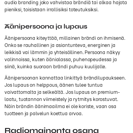
audio branding joko vahvistaa brändiä tai alkaa hajota
pieniksi, toisistaan irrallisiksi toteutuksiksi.
Äänipersoona ja lupaus
Äänipersoona kiteyttää, millainen brändi on ihmisenä.
Onko se rauhallinen ja asiantunteva, energinen ja
leikkisä vai lämmin ja yhteisöllinen. Persoona näkyy
valinnoissa, kuten äänialassa, puhenopeudessa ja
siinä, kuinka suoraan brändi puhuu kuulijalle.
Äänipersoonan kannattaa linkittyä brändilupaukseen.
Jos lupaus on helppous, äänen tulee tuntua
vaivattomalta ja selkeältä. Jos lupaus on premium-
laatu, tuotannon viimeistely ja rytmitys korostuvat.
Näin brändin äänimaailma ei ole koriste, vaan osa
tuotteen ja palvelun koettua arvoa.
Radiomainonta osana