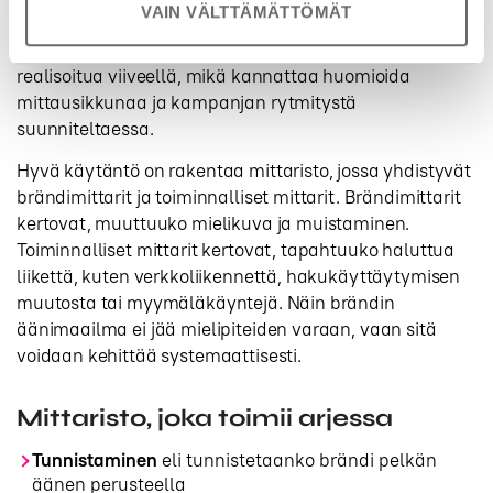
VAIN VÄLTTÄMÄTTÖMÄT
ei riitä kuvaamaan kokonaisvaikutusta. Alan
tutkimuksissa on nostettu esiin, että radion vaikutus voi
realisoitua viiveellä, mikä kannattaa huomioida
mittausikkunaa ja kampanjan rytmitystä
suunniteltaessa.
Hyvä käytäntö on rakentaa mittaristo, jossa yhdistyvät
brändimittarit ja toiminnalliset mittarit. Brändimittarit
kertovat, muuttuuko mielikuva ja muistaminen.
Toiminnalliset mittarit kertovat, tapahtuuko haluttua
liikettä, kuten verkkoliikennettä, hakukäyttäytymisen
muutosta tai myymäläkäyntejä. Näin brändin
äänimaailma ei jää mielipiteiden varaan, vaan sitä
voidaan kehittää systemaattisesti.
Mittaristo, joka toimii arjessa
Tunnistaminen
eli tunnistetaanko brändi pelkän
äänen perusteella