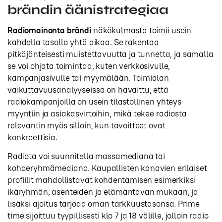
brändin äänistrategiaa
Radiomainonta brändi
näkökulmasta toimii usein
kahdella tasolla yhtä aikaa. Se rakentaa
pitkäjänteisesti muistettavuutta ja tunnetta, ja samalla
se voi ohjata toimintaa, kuten verkkosivulle,
kampanjasivulle tai myymälään. Toimialan
vaikuttavuusanalyyseissa on havaittu, että
radiokampanjoilla on usein tilastollinen yhteys
myyntiin ja asiakasvirtoihin, mikä tekee radiosta
relevantin myös silloin, kun tavoitteet ovat
konkreettisia.
Radiota voi suunnitella massamediana tai
kohderyhmämediana. Kaupallisten kanavien erilaiset
profiilit mahdollistavat kohdentamisen esimerkiksi
ikäryhmän, asenteiden ja elämäntavan mukaan, ja
lisäksi ajoitus tarjoaa oman tarkkuustasonsa. Prime
time sijoittuu tyypillisesti klo 7 ja 18 välille, jolloin radio