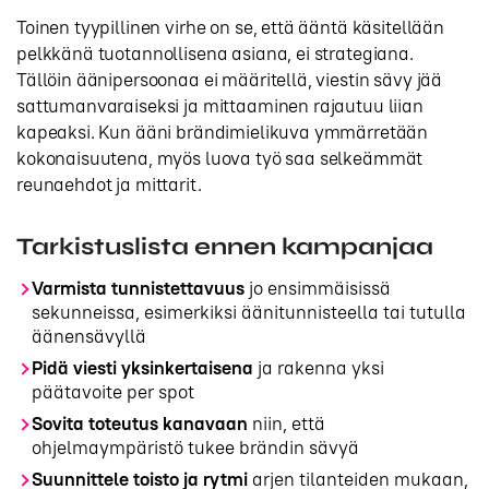
Toinen tyypillinen virhe on se, että ääntä käsitellään
pelkkänä tuotannollisena asiana, ei strategiana.
Tällöin äänipersoonaa ei määritellä, viestin sävy jää
sattumanvaraiseksi ja mittaaminen rajautuu liian
kapeaksi. Kun ääni brändimielikuva ymmärretään
kokonaisuutena, myös luova työ saa selkeämmät
reunaehdot ja mittarit.
Tarkistuslista ennen kampanjaa
Varmista tunnistettavuus
jo ensimmäisissä
sekunneissa, esimerkiksi äänitunnisteella tai tutulla
äänensävyllä
Pidä viesti yksinkertaisena
ja rakenna yksi
päätavoite per spot
Sovita toteutus kanavaan
niin, että
ohjelmaympäristö tukee brändin sävyä
Suunnittele toisto ja rytmi
arjen tilanteiden mukaan,