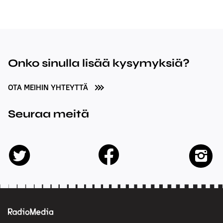
Onko sinulla lisää kysymyksiä?
OTA MEIHIN YHTEYTTÄ
Seuraa meitä
facebook
twitter
insta