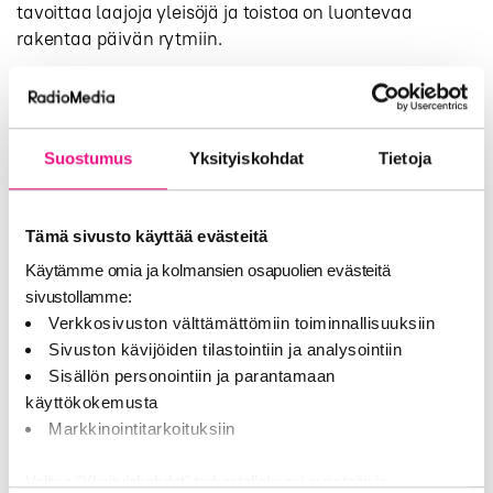
tavoittaa laajoja yleisöjä ja toistoa on luontevaa
rakentaa päivän rytmiin.
Miten radiomainos tukee brändiä
käytännössä
Suostumus
Yksityiskohdat
Tietoja
Toisto rakentaa tunnistettavuutta
, kun samat
äänielementit palaavat eri spoteissa
Ajallinen kohdennus
yhdistää viestin tilanteeseen,
Tämä sivusto käyttää evästeitä
kuten aamuun, työpäivään tai iltapäivän asiointiin
Käytämme omia ja kolmansien osapuolien evästeitä
Paikallisuus
tuo läheisyyttä ja relevanssia
sivustollamme:
alueellisiin tarpeisiin
Verkkosivuston välttämättömiin toiminnallisuuksiin
Ohjelmaympäristö
tukee mielikuvaa, kun brändi
Sivuston kävijöiden tilastointiin ja analysointiin
istuu luontevasti kanavan sävyyn
Sisällön personointiin ja parantamaan
Radiomainonnan rooli vahvistuu usein mediamixissä.
käyttökokemusta
Kun sama äänimaailma elää esimerkiksi videossa ja
Markkinointitarkoituksiin
radiossa, kampanjan muistettavuus voi parantua,
koska kuulija tunnistaa brändin jo ensimmäisistä
Valitse "Yksityiskohdat" tarkastellaksesi evästeitä ja