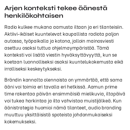
Arjen konteksti tekee äänestä
henkilökohtaisen
Radio kulkee mukana aamusta iltaan ja eri tilanteisiin.
Aktiivi-ikäiset kuuntelevat kaupallista radiota paljon
autossa, työpaikalla ja kotona, jolloin mainosviesti
asettuu osaksi tuttua ohjelmaympäristöä. Tämä
konteksti voi lisätä viestin hyväksyttävyyttä, kun se
koetaan luonnolliseksi osaksi kuuntelukokemusta eikä
irralliseksi keskeytykseksi.
Brändin kannalta olennaista on ymmärtää, että sama
ääni voi toimia eri tavalla eri hetkissä. Aamun prime
time rakentaa päivän ensimmäisiä mielikuvia, iltapäivä
voi tukea harkintaa ja ilta vahvistaa muistijälkeä. Kun
äänistrategia huomioi nämä tilanteet, audio branding
muuttuu yksittäisistä spoteista johdonmukaiseksi
kokemukseksi.