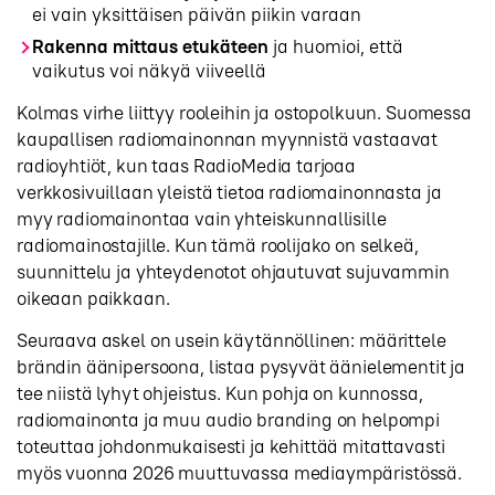
ei vain yksittäisen päivän piikin varaan
Rakenna mittaus etukäteen
ja huomioi, että
vaikutus voi näkyä viiveellä
Kolmas virhe liittyy rooleihin ja ostopolkuun. Suomessa
kaupallisen radiomainonnan myynnistä vastaavat
radioyhtiöt, kun taas RadioMedia tarjoaa
verkkosivuillaan yleistä tietoa radiomainonnasta ja
myy radiomainontaa vain yhteiskunnallisille
radiomainostajille. Kun tämä roolijako on selkeä,
suunnittelu ja yhteydenotot ohjautuvat sujuvammin
oikeaan paikkaan.
Seuraava askel on usein käytännöllinen: määrittele
brändin äänipersoona, listaa pysyvät äänielementit ja
tee niistä lyhyt ohjeistus. Kun pohja on kunnossa,
radiomainonta ja muu audio branding on helpompi
toteuttaa johdonmukaisesti ja kehittää mitattavasti
myös vuonna 2026 muuttuvassa mediaympäristössä.