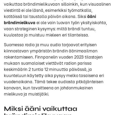
vaikuttaa brändimielikuvaan silloinkin, kun visuaalinen
viestintä ei ole läsnä, esimerkiksi työmatkalla,
kotitöissä tai taustalla päivän aikana. Siksi
ääni
brändimielikuva
ei ole vain luovan työn yksityiskohta,
vaan strateginen kysymys: miltä brändi tuntuu,
kuulostaa ja muistuu mieleen eri tilanteissa.
Suomessa radio ja muu audio tarjoavat erityisen
kiinnostavan ympäristön brändin äänimaailman
rakentamiseen. Finnpanelin vuoden 2023 tilastojen
mukaan suomalaiset viettävät radion parissa
keskimäärin 2 tuntia 12 minuuttia päivässä, ja
kuunteluun käytetty aika pysyy melko tasaisena eri
vuodenaikoina. Tämä tekee audiosta pitkäjänteisen
kanavan, kun tavoitteena on johdonmukainen
mielikuva ja muistijälki.
Miksi ääni vaikuttaa