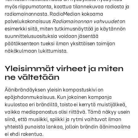
myös riippumatonta, koottua tilannekuvaa radiosta ja
radiomainonnasta. RadioMedian kokoama
palvelukokonaisuus
Radiomainonnan vahvuudet
on
esimerkki siitä, miten tutkimusnäyttöä ja käytännön
suunnittelusuosituksia voidaan jäsentää
päätöksenteon tueksi ilman yksittäisen toimijan
näkökulmaan lukittumista.
Yleisimmät virheet ja miten
ne vältetään
Äänibrändäyksen yleisin kompastuskivi on
epäjohdonmukaisuus. Kun jokainen kampanja
kuulostaa eri brändiltä, toisto ei kerrytä muistijälkeä,
vaikka mediapanostus olisi riittävä. Tämä näkyy usein
siinä, että musiikki, spiikki ja rytmi vaihtuvat ilman
yhteistä punaista lankaa, jolloin brändin äänimaailma
ei ehdi rakentua.