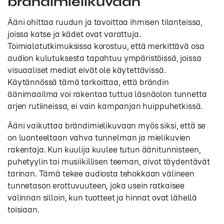
brändimielikuvaan
Ääni ohittaa ruudun ja tavoittaa ihmisen tilanteissa,
joissa katse ja kädet ovat varattuja.
Toimialatutkimuksissa korostuu, että merkittävä osa
audion kulutuksesta tapahtuu ympäristöissä, joissa
visuaaliset mediat eivät ole käytettävissä.
Käytännössä tämä tarkoittaa, että brändin
äänimaailma voi rakentaa tuttua läsnäolon tunnetta
arjen rutiineissa, ei vain kampanjan huippuhetkissä.
Ääni vaikuttaa brändimielikuvaan myös siksi, että se
on luonteeltaan vahva tunnelman ja mielikuvien
rakentaja. Kun kuulija kuulee tutun äänitunnisteen,
puhetyylin tai musiikillisen teeman, aivot täydentävät
tarinan. Tämä tekee audiosta tehokkaan välineen
tunnetason erottuvuuteen, joka usein ratkaisee
valinnan silloin, kun tuotteet ja hinnat ovat lähellä
toisiaan.