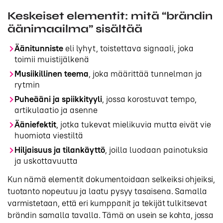
Keskeiset elementit: mitä “brändin
äänimaailma” sisältää
Äänitunniste
eli lyhyt, toistettava signaali, joka
toimii muistijälkenä
Musiikillinen teema
, joka määrittää tunnelman ja
rytmin
Puheääni ja spiikkityyli
, jossa korostuvat tempo,
artikulaatio ja asenne
Ääniefektit
, jotka tukevat mielikuvia mutta eivät vie
huomiota viestiltä
Hiljaisuus ja tilankäyttö
, joilla luodaan painotuksia
ja uskottavuutta
Kun nämä elementit dokumentoidaan selkeiksi ohjeiksi,
tuotanto nopeutuu ja laatu pysyy tasaisena. Samalla
varmistetaan, että eri kumppanit ja tekijät tulkitsevat
brändin samalla tavalla. Tämä on usein se kohta, jossa