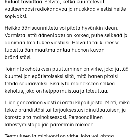
haluat tavoittaa
. Selvitä, ketkä kuuntelevat
valitsemaasi radiokanavaa ja muokkaa viestisi heille
sopivaksi.
Heikko äänisuunnittelu voi pilata hyvänkin idean.
Varmista, että äänenlaatu on korkea, puhe selkeää ja
äänimaailma tukee viestiäsi. Halvalla tai kiireessä
tuotettu äänimaailma antaa huonon kuvan
brändistäsi.
Toimintakehotuksen puuttuminen on virhe, joka jättää
kuuntelijan epätietoiseksi siitä, mitä hänen pitäisi
tehdä seuraavaksi. Sisällytä mainokseen selkeä
kehotus, joka on helppo muistaa ja toteuttaa.
Liian geneerinen viesti ei erotu kilpailijoista. Mieti, mikä
tekee brändistäsi tai tarjouksestasi ainutlaatuisen, ja
korosta sitä mainoksessasi. Persoonallinen
lähestymistapa jää paremmin mieleen.
Testauksen laiminlyönti on virhe, joka voi johtaa