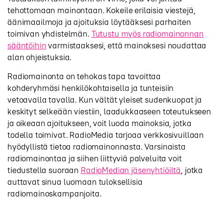
tehottomaan mainontaan. Kokeile erilaisia viestejä,
äänimaailmoja ja ajoituksia löytääksesi parhaiten
toimivan yhdistelmän.
Tutustu myös radiomainonnan
sääntöihin
varmistaaksesi, että mainoksesi noudattaa
alan ohjeistuksia.
Radiomainonta on tehokas tapa tavoittaa
kohderyhmäsi henkilökohtaisella ja tunteisiin
vetoavalla tavalla. Kun vältät yleiset sudenkuopat ja
keskityt selkeään viestiin, laadukkaaseen toteutukseen
ja oikeaan ajoitukseen, voit luoda mainoksia, jotka
todella toimivat. RadioMedia tarjoaa verkkosivuillaan
hyödyllistä tietoa radiomainonnasta. Varsinaista
radiomainontaa ja siihen liittyviä palveluita voit
tiedustella suoraan
RadioMedian jäsenyhtiöiltä
, jotka
auttavat sinua luomaan tuloksellisia
radiomainoskampanjoita.