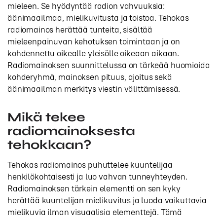
mieleen. Se hyödyntää radion vahvuuksia:
äänimaailmaa, mielikuvitusta ja toistoa. Tehokas
radiomainos herättää tunteita, sisältää
mieleenpainuvan kehotuksen toimintaan ja on
kohdennettu oikealle yleisölle oikeaan aikaan.
Radiomainoksen suunnittelussa on tärkeää huomioida
kohderyhmä, mainoksen pituus, ajoitus sekä
äänimaailman merkitys viestin välittämisessä.
Mikä tekee
radiomainoksesta
tehokkaan?
Tehokas radiomainos puhuttelee kuuntelijaa
henkilökohtaisesti ja luo vahvan tunneyhteyden.
Radiomainoksen tärkein elementti on sen kyky
herättää kuuntelijan mielikuvitus ja luoda vaikuttavia
mielikuvia ilman visuaalisia elementtejä. Tämä