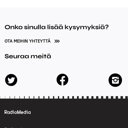
Onko sinulla lisää kysymyksiä?
OTA MEIHIN YHTEYTTÄ
Seuraa meitä
facebook
twitter
insta