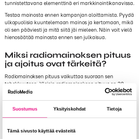
tunnistettavana elementtinä eri markkinointikanavissa.
Testaa mainosta ennen kampanjan aloittamista. Pyydä
ulkopuolisia kuuntelemaan mainos ja kertomaan, mikä
oli sen pääviesti ja mitä siitä jäi mieleen. Näin voit vielä
hienosäätää mainosta ennen sen julkaisua.
Miksi radiomainoksen pituus
ja ajoitus ovat tärkeitä?
Radiomainoksen pituus vaikuttaa suoraan sen
tehokkuuteen. Yleisin radiomainoksen pituus on 30
sekuntia, mikä on useimmiten riittävä ajan tehokkaan
viestin välittämiseen. Lyhyemmät 15 sekunnin spotit
toimivat hyvin muistutuksina tai osana laajempaa
Suostumus
Yksityiskohdat
Tietoja
kampanjaa, kun taas pidemmät 45-60 sekunnin
mainokset antavat tilaa tarinankerronnalle.
Tämä sivusto käyttää evästeitä
Mainoksen pituutta valitessa on tärkeä huomioida