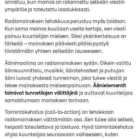
onnistuu, kun mainos on rakennettu selkeän viestin
ympärille ja toteutettu laadukkaasti.
Radiomainoksen tehokkuus perustuu myös toistoon.
Kun sama mainos kuullaan useita kertoja, sen viesti
painuu kuuntelijan mieleen. Siksi yksinkertaisuus on
tärkeää – mainoksen pääviesti pitäisi pystyä
tiivistämään yhteen selkeään lauseeseen.
Äänimaailma on radiomainoksen sydän. Oikein valittu
äänisuunnittelu, musiikki, äänitehosteet ja puhujan
ääni luovat yhdessä tunnelman, joka tukee viestiä ja
tekee mainoksesta mieleenpainuvan.
Äänielementit
toimivat tunnetilojen välittäjinä
ja auttavat kuuntelijaa
samaistumaan mainoksen tarinaan.
Toimintakehotus (call-to-action) on tehokkaan
radiomainoksen välttämätön osa. Sen tulee olla selkeä,
helposti toteutettava ja toistuva. Hyvä toimintakehotus
ohjaa kuuntelijaa seuraavaan vaiheeseen, kuten