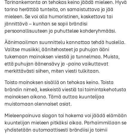
Tarinankerronta on tehokas keino jäädä mieleen. Hyvä
tarina herättää tunteita, on samaistuttava ja jää
mieleen. Se voi olla humoristinen, koskettava tai
jännittävä – kunhan se sopii brändisi
persoonallisuuteen ja puhuttelee kohderyhmääsi.
Äänimaailman suunnittelu kannattaa tehdä huolella.
Valitse musiikki, äänitehosteet ja puhujan ääni
tukemaan mainoksen viestiä ja tunnelmaa. Muista,
että puhujan äänensävy ja -paino vaikuttavat
merkittävästi siihen, miten viesti tulkitaan.
Toisto mainoksen sisällä on tehokas keino. Toista
brändin nimeä, keskeistä viestiä tai toimintakehotusta
mainoksen aikana. Tämä auttaa kuuntelijaa
muistamaan olennaiset asiat.
Mieleenpainuva slogan tai hokema voi jäädä elämään
kuuntelijan mieleen pitkäksi aikaa. Parhaimmillaan se
yhdistetään automaattisesti brändiisi ja toimii