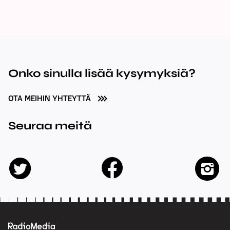
Onko sinulla lisää kysymyksiä?
OTA MEIHIN YHTEYTTÄ
Seuraa meitä
facebook
twitter
insta