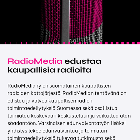
RadioMedia
edustaa
kaupallisia radioita
RadioMedia ry on suomalainen kaupallisten
radioiden kattojärjestö. RadioMedian tehtävänä on
edistää ja valvoa kaupallisen radion
toimintaedellytyksiä Suomessa sekä osallistua
toimialaa koskevaan keskusteluun ja vaikuttaa alan
säädäntöön. Varsinaisen edunvalvontatyön lisäksi
yhdistys tekee edunvalvontaa ja toimialan
toimintaedellytyksiä tukevaa tutkimusta sekä