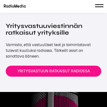
Yritysvastuuviestinnän
ratkaisut yrityksille
Varmista, että vastuulliset teot ja toimintatavat
tulevat kuulluksi radiossa. Tärkeät asiat on
sanottava ääneen.
YRITYSVASTUUN RATKAISUT RADIOSSA