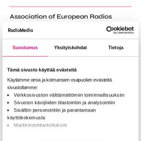
Association of European Radios
valitsi puheenjohtajistonsa uudelleen
ja linjasi entistä tiiviimmästä
eurooppalaisesta yhteistyöstä
Suostumus
Yksityiskohdat
Tietoja
Bryssel, 30. kesäkuuta 2026 – Association of
European Radiosin (AER) yleiskokous kokoontui
tänään Brysselissä ja valitsi yksimielisesti nyky…
Tämä sivusto käyttää evästeitä
Käytämme omia ja kolmansien osapuolien evästeitä
UUTISET JA TIEDOTTEET
30.6.2026
sivustollamme:
Verkkosivuston välttämättömiin toiminnallisuuksiin
Sivuston kävijöiden tilastointiin ja analysointiin
Sisällön personointiin ja parantamaan
KV-tutkimus: Audiomainonta
käyttökokemusta
kasvattaa kampanjoiden
Markkinointitarkoituksiin
vaikuttavuutta ja kannattavuutta
Valitse "Yksityiskohdat" tarkastellaksesi evästeitä ja